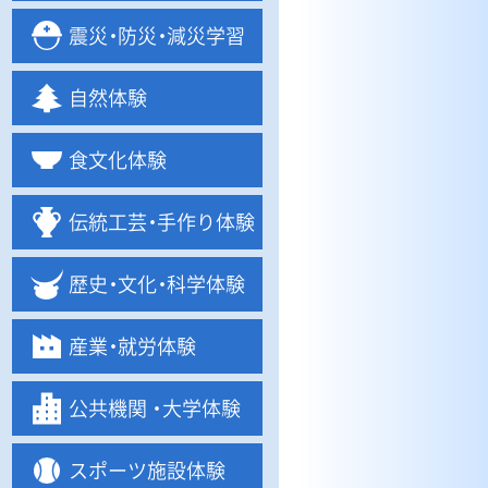
震
災・
防
災・
減災学習
自然体験
食文化体験
伝統工
芸・
手作り体験
歴
史・
文
化・
科学体験
産
業・
就労体験
公共機関
・
大学体験
スポーツ施設体験