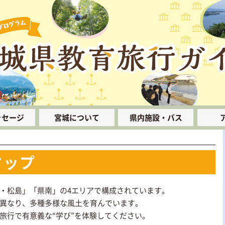
ッセージ
宮城について
県内施設・バス
みやぎのすがた
宿泊施設
マップ
県内マップ
貸切バス
食事施設
・松島」「県南」の4エリアで構成されています。
スキー施設
異なり、多種多様な風土を育んでいます。
旅行で有意義な“学び”を体験してください。