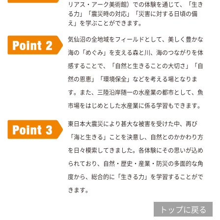
リアス・アーク美術館）での体験を通じて、「生き
る力」「震災時の対応」「災害に対する日頃の備
え」を学ぶことができます。
気仙沼の全地域をフィールドとして、美しく豊かな
海の「めぐみ」を支える森と川、海のつながりを体
感することで、「自然と生きることの大切さ」「自
然の恩恵」「環境保全」などを考える場となりま
す。また、三陸沿岸随一の水産業の都市として、魚
市場をはじめとした水産業に係る学習もできます。
東日本大震災により甚大な被害を受けた中、再び
「海と生きる」ことを決意し、自然とのかかわり方
を日々模索してきました。各体験にその思いが込め
られており、自然・歴史・産業・防災の多面的な角
度から、総合的に「生きる力」を学習することがで
きます。
トップに戻る