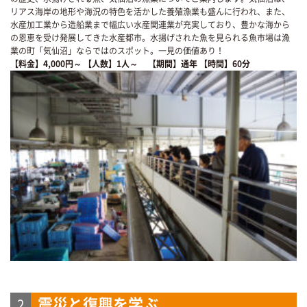
リアス海岸の地形や海況の特色を活かした養殖漁業も盛んに行われ、また、
水産加工業から造船業まで幅広い水産関連業が充実しており、豊かな海から
の恩恵を受け発展してきた水産都市。水揚げされた魚を見られる魚市場は漁
業の町「気仙沼」ならではのスポット。一見の価値あり！
【料金】4,000円～
【人数】1人～
【期間】通年
【時間】60分
震災と復興を学ぶ
2