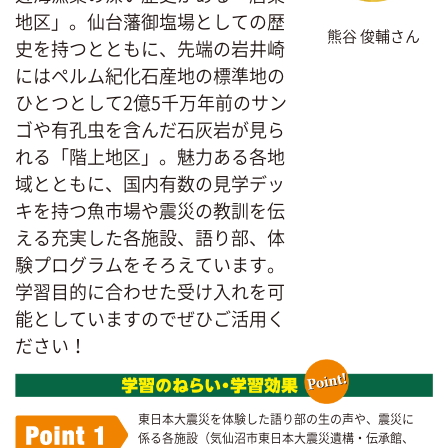
地区」。仙台藩御塩場としての歴
熊谷 俊輔さん
史を持つとともに、先端の岩井崎
にはペルム紀化石産地の標準地の
ひとつとして2億5千万年前のサン
ゴや有孔虫を含んだ石灰岩が見ら
れる「階上地区」。魅力ある各地
域とともに、国内有数の見学デッ
キを持つ魚市場や震災の教訓を伝
える充実した各施設、語り部、体
験プログラムをそろえています。
学習目的に合わせた受け入れを可
能としていますのでぜひご活用く
ださい！
東日本大震災を体験した語り部の生の声や、震災に
係る各施設（気仙沼市東日本大震災遺構・伝承館、