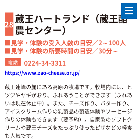
蔵王ハートランド（蔵王酪
28
農センター）
■見学・体験の受入人数の目安／2～100人
■見学・体験の所要時間の目安／30分～
電話
0224-34-3311
https://www.zao-cheese.or.jp/
蔵王連峰の麓にある高原の牧場です。牧場内には、ヒ
ツジやヤギがおり、ふれあうことができます（ふれあ
いは現在休止中）。また、チーズ作り、バター作り、
アイスクリーム作りの乳製品の製造体験やソーセージ
作りの体験もできます（要予約）。自家製のソフトク
リームや蔵王チーズをたっぷり使ったピザなどの軽食
も人気です。