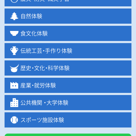
自然体験
食文化体験
伝統工
芸・
手作り体験
歴
史・
文
化・
科学体験
産
業・
就労体験
公共機関
・
大学体験
スポーツ施設体験