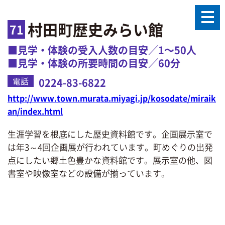
村田町歴史みらい館
71
■見学・体験の受入人数の目安／1〜50人
■見学・体験の所要時間の目安／60分
電話
0224-83-6822
http://www.town.murata.miyagi.jp/kosodate/miraik
an/index.html
生涯学習を根底にした歴史資料館です。企画展示室で
は年3～4回企画展が行われています。町めぐりの出発
点にしたい郷土色豊かな資料館です。展示室の他、図
書室や映像室などの設備が揃っています。