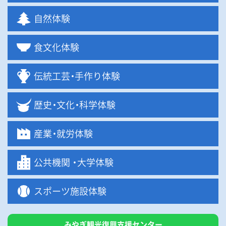
自然体験
食文化体験
伝統工
芸・
手作り体験
歴
史・
文
化・
科学体験
産
業・
就労体験
公共機関
・
大学体験
スポーツ施設体験
みやぎ観光復興支援センター