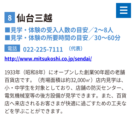
仙台三越
8
■見学・体験の受入人数の目安／2〜8人
■見学・体験の所要時間の目安／30〜60分
電話
（代表）
022-225-7111
http://www.mitsukoshi.co.jp/sendai/
1933年（昭和8年）にオープンした創業90年超の老舗
百貨店です。（売場面積は約32,000㎡）店内見学は、
小・中学生を対象としており、店舗の防災センター、
電気機械室等の後方設備が見学できます。また、百貨
店へ来店されるお客さまが快適に過ごすための工夫な
どを学ぶことができます。