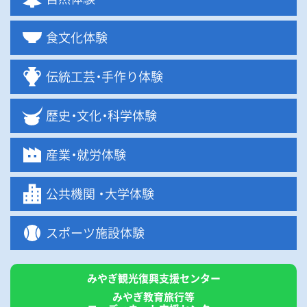
食文化体験
伝統工
芸・
手作り体験
歴
史・
文
化・
科学体験
産
業・
就労体験
公共機関
・
大学体験
スポーツ施設体験
みやぎ観光復興支援センター
みやぎ教育旅行等