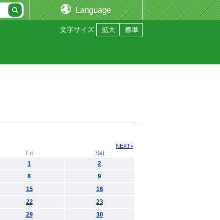
Language
文字サイズ
NEXT»
Fri
Sat
1
2
8
9
15
16
22
23
29
30