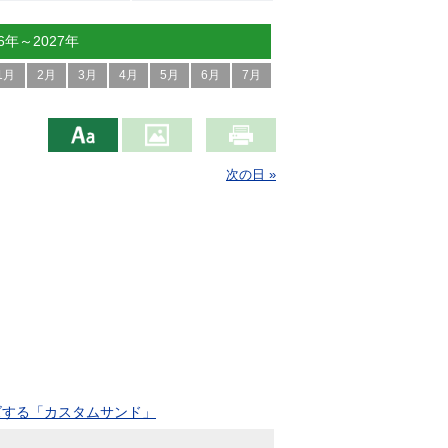
26年～2027年
1月
2月
3月
4月
5月
6月
7月
次の日 »
ズする「カスタムサンド」