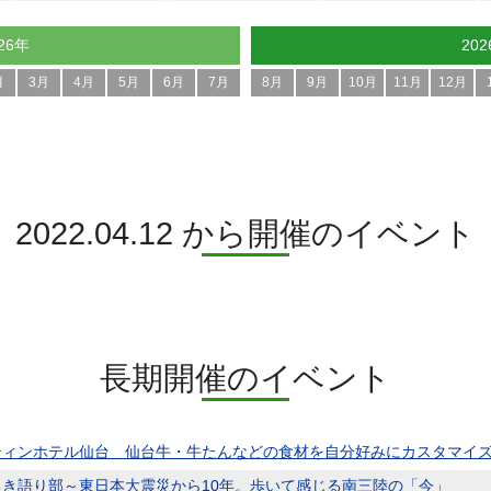
26年
20
月
3月
4月
5月
6月
7月
8月
9月
10月
11月
12月
2022.04.12 から開催のイベント
長期開催のイベント
ティンホテル仙台 仙台牛・牛たんなどの食材を自分好みにカスタマイ
るき語り部～東日本大震災から10年。歩いて感じる南三陸の「今」