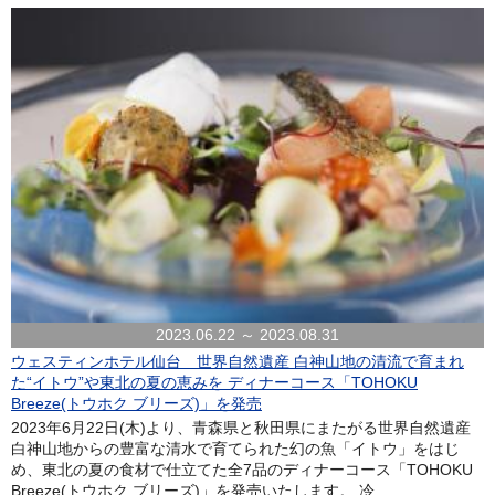
2023.06.22 ～ 2023.08.31
ウェスティンホテル仙台 世界自然遺産 白神山地の清流で育まれ
た“イトウ”や東北の夏の恵みを ディナーコース「TOHOKU
Breeze(トウホク ブリーズ)」を発売
2023年6月22日(木)より、青森県と秋田県にまたがる世界自然遺産
白神山地からの豊富な清水で育てられた幻の魚「イトウ」をはじ
め、東北の夏の食材で仕立てた全7品のディナーコース「TOHOKU
Breeze(トウホク ブリーズ)」を発売いたします。 冷...