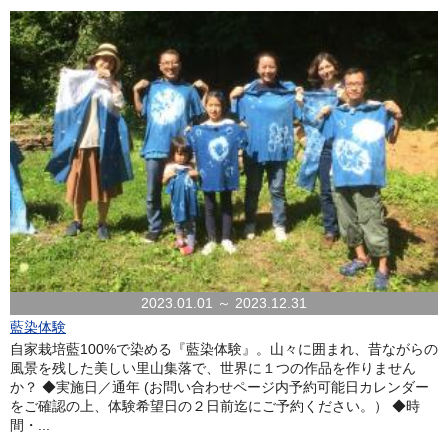
2023.01.01 ～ 2023.12.31
藍染体験
自家栽培藍100%で染める『藍染体験』。山々に囲まれ、昔ながらの
風景を残した美しい里山集落で、世界に１つの作品を作りません
か？ ◆実施日／通年 (お問い合わせページ内予約可能日カレンダー
をご確認の上、体験希望日の２日前迄にご予約ください。） ◆時
間・...