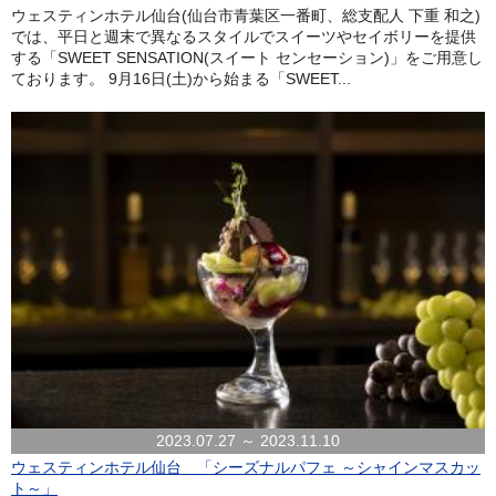
ウェスティンホテル仙台(仙台市青葉区一番町、総支配人 下重 和之)
では、平日と週末で異なるスタイルでスイーツやセイボリーを提供
する「SWEET SENSATION(スイート センセーション)」をご用意し
ております。 9月16日(土)から始まる「SWEET...
2023.07.27 ～ 2023.11.10
ウェスティンホテル仙台 「シーズナルパフェ ～シャインマスカッ
ト～」