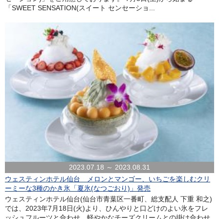
「SWEET SENSATION(スイート センセーショ...
2023.07.18 ～ 2023.08.31
ウェスティンホテル仙台 メロンとマンゴー、いちごを楽しむクリ
ーミーな3種のかき氷「夏氷(なつごおり)」発売
ウェスティンホテル仙台(仙台市青葉区一番町、総支配人 下重 和之)
では、2023年7月18日(火)より、ひんやりと口どけのよい氷をフレ
ッシュフルーツと合わせ、軽やかなチーズクリームとの掛け合わせ