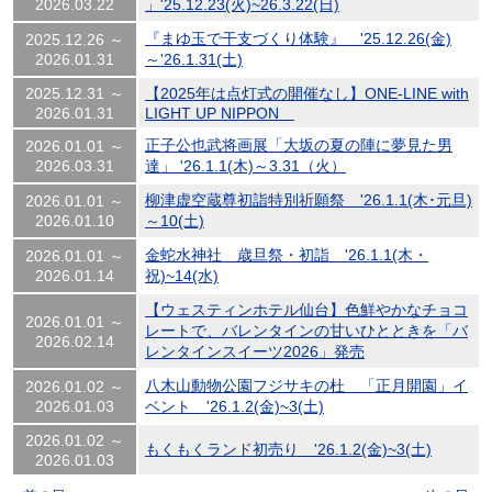
2026.03.22
」'25.12.23(火)~26.3.22(日)
『まゆ玉で干支づくり体験』 '25.12.26(金)
2025.12.26 ～
2026.01.31
～'26.1.31(土)
2025.12.31 ～
【2025年は点灯式の開催なし】ONE-LINE with
2026.01.31
LIGHT UP NIPPON
正子公也武将画展「大坂の夏の陣に夢見た男
2026.01.01 ～
2026.03.31
達」 '26.1.1(木)～3.31（火）
柳津虚空蔵尊初詣特別祈願祭 '26.1.1(木･元旦)
2026.01.01 ～
2026.01.10
～10(土)
金蛇水神社 歳旦祭・初詣 '26.1.1(木・
2026.01.01 ～
2026.01.14
祝)~14(水)
【ウェスティンホテル仙台】色鮮やかなチョコ
2026.01.01 ～
レートで、バレンタインの甘いひとときを「バ
2026.02.14
レンタインスイーツ2026」発売
八木山動物公園フジサキの杜 「正月開園」イ
2026.01.02 ～
2026.01.03
ベント '26.1.2(金)~3(土)
2026.01.02 ～
もくもくランド初売り '26.1.2(金)~3(土)
2026.01.03