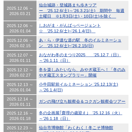
仙台城跡・登城路まち歩きツア
2025.12.06 ～
ー '25.12.6(土)～'26.3.21(土) 期間中 毎週
2026.03.21
土曜日 ※1月3日(土)・10日(土)を除く
しおがま・がんばっページェント
2025.12.06 ～
2026.01.04
☆ '25.12.6(土)~'26.1.4(日)
あ・ら・伊達な道の駅 冬のイルミネーショ
2025.12.06 ～
2026.02.15
ン '25.12.6(土)~'26.2.15(日)
おながわ冬のまつり2025 '25.12.7（日）
2025.12.07 ～
2026.01.11
～’26.1.11（日）
冬を楽しみたいなら、みやぎ蔵王へ！「冬のみ
2025.12.12 ～
2026.02.27
やぎ蔵王スタンプラリー」開催
小牛田駅前イルミネーション ’25.12.13(土)
2025.12.13 ～
2026.01.04
～‘26.1.4(日)
2025.12.14 ～
ガンの飛び立ち観察会＆コクガン観察会ツアー
2026.01.11
冬の企画展｢齋理の歳迎え｣ ’25.12.16（火）
2025.12.16 ～
2026.01.18
～'26.1.18（日）
仙台市博物館「わくわく！冬こそ博物館
2025.12.23 ～