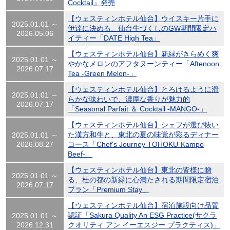
Cocktail』発売
【ウェスティンホテル仙台】ウイスキー片手に
2025.01.01 ～
伊達に決める、仙台牛づくしのGW期間限定ハ
2026.05.06
イティー「DATE High Tea」
【ウェスティンホテル仙台】新緑がきらめく爽
2025.01.01 ～
やかなメロンのアフタヌーンティー「Aftenoon
2026.07.17
Tea -Green Melon-」
【ウェスティンホテル仙台】とろけるように滑
2025.01.01 ～
らかな味わいで、濃厚な香りが魅力的
2026.07.17
「Seasonal Parfait ＆ Cocktail -MANGO-」
【ウェスティンホテル仙台】シェフが選び抜い
た漢方和牛と、東北の夏の味覚が彩るディナー
2025.01.01 ～
2026.08.27
コース「Chef's Journey TOHOKU-Kampo
Beef-」
【ウェスティンホテル仙台】東北の皆様に贈
2025.01.01 ～
る、杜の都の新緑に心満たされる期間限定宿泊
2026.07.17
プラン「Premium Stay」
【ウェスティンホテル仙台】宿泊施設向け品質
認証「Sakura Quality An ESG Practice(サクラ
2025.01.01 ～
2026.12.31
クオリティ アン イーエスジー プラクティス)」