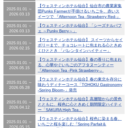
【ウェスティンホテル仙台】仙台市の農業家集
2025.01.01 ～
団Punks Farmerが手掛けるいちごを、赤いス
2026.03.13
イーツで 『Afternoon Tea -Strawberry Red-』
【ウェスティンホテル仙台】「シーズナルパフ
2025.01.01 ～
2026.03.13
ェ ～Punky Berry～」
【ウェスティンホテル仙台】 スイーツからセイ
2025.01.01 ～
ボリーまで、チョコレートに包まれる心ときめ
2026.02.15
くひととき 「バレンタインハイティー」
【ウェスティンホテル仙台】春の香りに包まれ
2025.01.01 ～
る、心華やぐいちごのアフタヌーンティー
2026.05.15
『Afternoon Tea -Pink Strawberry-』
【ウェスティンホテル仙台】春の東北を存分に
2025.01.01 ～
味わうディナーコース「TOHOKU Gastronomy
2026.05.28
-Spring Bloom-」発売
【ウェスティンホテル仙台】高層階からの景色
2025.01.01 ～
とともに、桜色に心ときめく期間限定ハイティ
2026.04.12
ー「SAKURA High Tea」
【ウェスティンホテル仙台】桜色に染まる春、
2025.01.01 ～
いちごと桜を楽しむ『Spring Parfait＆
2026.05.15