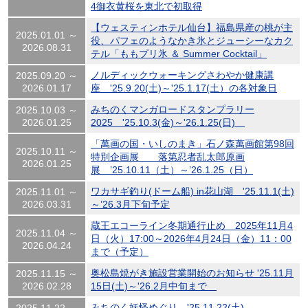
4御衣黄桜を東北で初取得
【ウェスティンホテル仙台】福島県産の桃が主
2025.01.01 ～
役、パフェのようなかき氷とジューシーなカク
2026.08.31
テル「ももプリ氷 ＆ Summer Cocktail」
ノルディックウォーキングさわやか健康講
2025.09.20 ～
2026.01.17
座 '25.9.20(土)～'25.1.17(土）の各対象日
みちのくマンガロードスタンプラリー
2025.10.03 ～
2026.01.25
2025 '25.10.3(金)～'26.1.25(日)
「萬画の国・いしのまき」石ノ森萬画館第98回
2025.10.11 ～
特別企画展 落第忍者乱太郎原画
2026.01.25
展 ’25.10.11（土）～’26.1.25（日）
ワカサギ釣り(ドーム船) in花山湖 '25.11.1(土)
2025.11.01 ～
2026.03.31
～’26.3月下旬予定
蔵王エコーライン冬期通行止め 2025年11月4
2025.11.04 ～
日（火）17:00～2026年4月24日（金）11：00
2026.04.24
まで（予定）
奥松島焼がき施設営業開始のお知らせ '25.11月
2025.11.15 ～
2026.02.28
15日(土)～'26.2月中旬まで
みちのく妖怪めぐり '25.11.22(土)