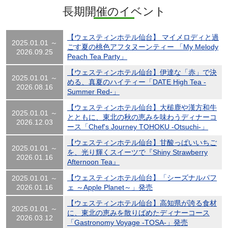
長期開催のイベント
【ウェスティンホテル仙台】 マイメロディと過
2025.01.01 ～
ごす夏の桃色アフタヌーンティー 「My Melody
2026.09.25
Peach Tea Party」
【ウェスティンホテル仙台】伊達な「赤」で決
2025.01.01 ～
める、真夏のハイティー「DATE High Tea -
2026.08.16
Summer Red-」
【ウェスティンホテル仙台】大槌鹿や漢方和牛
2025.01.01 ～
とともに、東北の秋の恵みを味わうディナーコ
2026.12.03
ース「Chef's Journey TOHOKU -Otsuchi-」
【ウェスティンホテル仙台】甘酸っぱいいちご
2025.01.01 ～
を、光り輝くスイーツで『Shiny Strawberry
2026.01.16
Afternoon Tea』
【ウェスティンホテル仙台】「シーズナルパフ
2025.01.01 ～
2026.01.16
ェ ～Apple Planet～」発売
【ウェスティンホテル仙台】高知県が誇る食材
2025.01.01 ～
に、東北の恵みを散りばめたディナーコース
2026.03.12
「Gastronomy Voyage -TOSA-」発売