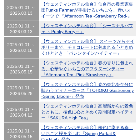
【ウェスティンホテル仙台】仙台市の農業家集
2025.01.01 ～
団Punks Farmerが手掛けるいちごを、赤いス
2026.03.13
イーツで 『Afternoon Tea -Strawberry Red-』
【ウェスティンホテル仙台】「シーズナルパフ
2025.01.01 ～
2026.03.13
ェ ～Punky Berry～」
【ウェスティンホテル仙台】 スイーツからセイ
2025.01.01 ～
ボリーまで、チョコレートに包まれる心ときめ
2026.02.15
くひととき 「バレンタインハイティー」
【ウェスティンホテル仙台】春の香りに包まれ
2025.01.01 ～
る、心華やぐいちごのアフタヌーンティー
2026.05.15
『Afternoon Tea -Pink Strawberry-』
【ウェスティンホテル仙台】春の東北を存分に
2025.01.01 ～
味わうディナーコース「TOHOKU Gastronomy
2026.05.28
-Spring Bloom-」発売
【ウェスティンホテル仙台】高層階からの景色
2025.01.01 ～
とともに、桜色に心ときめく期間限定ハイティ
2026.04.12
ー「SAKURA High Tea」
【ウェスティンホテル仙台】桜色に染まる春、
2025.01.01 ～
いちごと桜を楽しむ『Spring Parfait＆
2026.05.15
Cocktail』発売