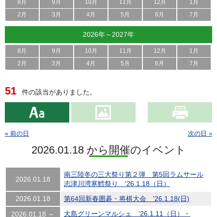
8月
9月
10月
11月
12月
1月
2月
3月
4月
5月
6月
7月
2026年～2027年
8月
9月
10月
11月
12月
1月
2月
3月
4月
5月
6月
7月
51
件の該当がありました。
« 前の日
次の日 »
2026.01.18 から開催のイベント
南三陸冬の三大祭り第２弾 第5回ラムサール
2026.01.18
志津川湾寒鱈祭り '26.1.18（日）
2026.01.18
第64回新春囲碁・将棋大会 '26.1.18(日)
大島グリーンマルシェ ’26.1.11（日）・
2026.01.18 ～