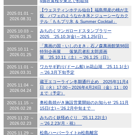
4御衣黄桜を東北で初取得
【ウェスティンホテル仙台】福島県産の桃が主
2025.01.01 ～
役、パフェのようなかき氷とジューシーなカク
2026.08.31
テル「ももプリ氷 ＆ Summer Cocktail」
みちのくマンガロードスタンプラリー
2025.10.03 ～
2026.01.25
2025 '25.10.3(金)～'26.1.25(日)
「萬画の国・いしのまき」石ノ森萬画館第98回
2025.10.11 ～
特別企画展 落第忍者乱太郎原画
2026.01.25
展 ’25.10.11（土）～’26.1.25（日）
ワカサギ釣り(ドーム船) in花山湖 '25.11.1(土)
2025.11.01 ～
2026.03.31
～’26.3月下旬予定
蔵王エコーライン冬期通行止め 2025年11月4
2025.11.04 ～
日（火）17:00～2026年4月24日（金）11：00
2026.04.24
まで（予定）
奥松島焼がき施設営業開始のお知らせ '25.11月
2025.11.15 ～
2026.02.28
15日(土)～'26.2月中旬まで
みちのく妖怪めぐり '25.11.22(土)
2025.11.22 ～
2026.02.23
～'26.2.23(月・祝）
松島ハーバーライトin松島離宮
2025.11.29 ～