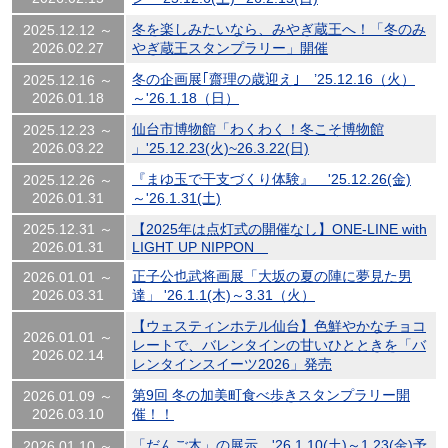
冬を楽しみたいなら、みやぎ蔵王へ！「冬のみ
2025.12.12 ～
2026.02.27
やぎ蔵王スタンプラリー」開催
冬の企画展｢齋理の歳迎え｣ ’25.12.16（火）
2025.12.16 ～
2026.01.18
～'26.1.18（日）
仙台市博物館「わくわく！冬こそ博物館
2025.12.23 ～
2026.03.22
」'25.12.23(火)~26.3.22(日)
『まゆ玉で干支づくり体験』 '25.12.26(金)
2025.12.26 ～
2026.01.31
～'26.1.31(土)
2025.12.31 ～
【2025年は点灯式の開催なし】ONE-LINE with
2026.01.31
LIGHT UP NIPPON
正子公也武将画展「大坂の夏の陣に夢見た男
2026.01.01 ～
2026.03.31
達」 '26.1.1(木)～3.31（火）
【ウェスティンホテル仙台】色鮮やかなチョコ
2026.01.01 ～
レートで、バレンタインの甘いひとときを「バ
2026.02.14
レンタインスイーツ2026」発売
第9回 冬の加美町食べ歩きスタンプラリー開
2026.01.09 ～
2026.03.10
催！！
「だんご木」の展示 '26.1.10(土)～1.23(金)予
2026.01.10 ～