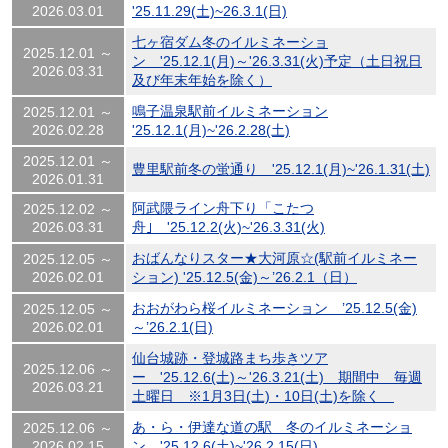
2026.03.01
'25.11.29(土)~26.3.1(日)
七ヶ宿ダム冬のイルミネーショ
2025.12.01 ～
ン '25.12.1(月)～'26.3.31(火)予定（土日祝日
2026.03.31
及び年末年始を除く）
鳴子温泉駅前イルミネーション
2025.12.01 ～
2026.02.28
'25.12.1(月)~'26.2.28(土)
2025.12.01 ～
豊里駅前冬の蛍通り '25.12.1(月)~'26.1.31(土)
2026.01.31
阿武隈ライン舟下り「こたつ
2025.12.02 ～
2026.03.31
舟｣ '25.12.2(火)~'26.3.31(火)
おばんなりスター★大河原☆(駅前イルミネー
2025.12.05 ～
2026.02.01
ション) '25.12.5(金)～’26.2.1（日）
おおがわら桜イルミネーション ’25.12.5(金)
2025.12.05 ～
2026.02.01
～’26.2.1(日)
仙台城跡・登城路まち歩きツア
2025.12.06 ～
ー '25.12.6(土)～'26.3.21(土) 期間中 毎週
2026.03.21
土曜日 ※1月3日(土)・10日(土)を除く
あ・ら・伊達な道の駅 冬のイルミネーショ
2025.12.06 ～
2026.02.15
ン '25.12.6(土)~'26.2.15(日)