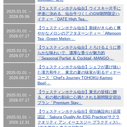
【ウェスティンホテル仙台】ウイスキー片手に
2025.01.01 ～
伊達に決める、仙台牛づくしのGW期間限定ハ
2026.05.06
イティー「DATE High Tea」
【ウェスティンホテル仙台】新緑がきらめく爽
2025.01.01 ～
やかなメロンのアフタヌーンティー「Aftenoon
2026.07.17
Tea -Green Melon-」
【ウェスティンホテル仙台】とろけるように滑
2025.01.01 ～
らかな味わいで、濃厚な香りが魅力的
2026.07.17
「Seasonal Parfait ＆ Cocktail -MANGO-」
【ウェスティンホテル仙台】シェフが選び抜い
た漢方和牛と、東北の夏の味覚が彩るディナー
2025.01.01 ～
2026.08.27
コース「Chef's Journey TOHOKU-Kampo
Beef-」
【ウェスティンホテル仙台】東北の皆様に贈
2025.01.01 ～
る、杜の都の新緑に心満たされる期間限定宿泊
2026.07.17
プラン「Premium Stay」
【ウェスティンホテル仙台】宿泊施設向け品質
認証「Sakura Quality An ESG Practice(サクラ
2025.01.01 ～
2026.12.31
クオリティ アン イーエスジー プラクティス)」