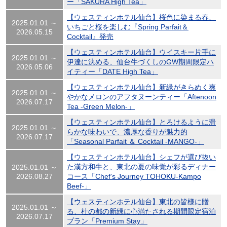
ー「SAKURA High Tea」
【ウェスティンホテル仙台】桜色に染まる春、
2025.01.01 ～
いちごと桜を楽しむ『Spring Parfait＆
2026.05.15
Cocktail』発売
【ウェスティンホテル仙台】ウイスキー片手に
2025.01.01 ～
伊達に決める、仙台牛づくしのGW期間限定ハ
2026.05.06
イティー「DATE High Tea」
【ウェスティンホテル仙台】新緑がきらめく爽
2025.01.01 ～
やかなメロンのアフタヌーンティー「Aftenoon
2026.07.17
Tea -Green Melon-」
【ウェスティンホテル仙台】とろけるように滑
2025.01.01 ～
らかな味わいで、濃厚な香りが魅力的
2026.07.17
「Seasonal Parfait ＆ Cocktail -MANGO-」
【ウェスティンホテル仙台】シェフが選び抜い
た漢方和牛と、東北の夏の味覚が彩るディナー
2025.01.01 ～
2026.08.27
コース「Chef's Journey TOHOKU-Kampo
Beef-」
【ウェスティンホテル仙台】東北の皆様に贈
2025.01.01 ～
る、杜の都の新緑に心満たされる期間限定宿泊
2026.07.17
プラン「Premium Stay」