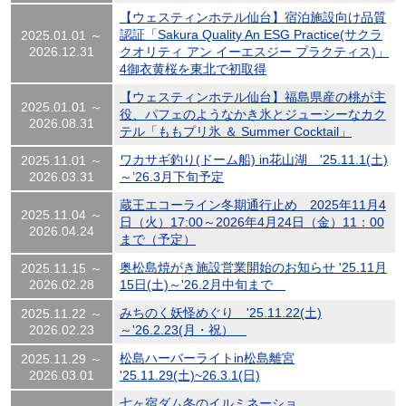
【ウェスティンホテル仙台】宿泊施設向け品質
認証「Sakura Quality An ESG Practice(サクラ
2025.01.01 ～
2026.12.31
クオリティ アン イーエスジー プラクティス)」
4御衣黄桜を東北で初取得
【ウェスティンホテル仙台】福島県産の桃が主
2025.01.01 ～
役、パフェのようなかき氷とジューシーなカク
2026.08.31
テル「ももプリ氷 ＆ Summer Cocktail」
ワカサギ釣り(ドーム船) in花山湖 '25.11.1(土)
2025.11.01 ～
2026.03.31
～’26.3月下旬予定
蔵王エコーライン冬期通行止め 2025年11月4
2025.11.04 ～
日（火）17:00～2026年4月24日（金）11：00
2026.04.24
まで（予定）
奥松島焼がき施設営業開始のお知らせ '25.11月
2025.11.15 ～
2026.02.28
15日(土)～'26.2月中旬まで
みちのく妖怪めぐり '25.11.22(土)
2025.11.22 ～
2026.02.23
～'26.2.23(月・祝）
松島ハーバーライトin松島離宮
2025.11.29 ～
2026.03.01
'25.11.29(土)~26.3.1(日)
七ヶ宿ダム冬のイルミネーショ