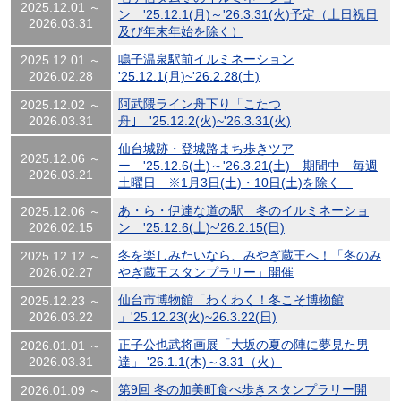
2025.12.01 ～
ン '25.12.1(月)～'26.3.31(火)予定（土日祝日
2026.03.31
及び年末年始を除く）
鳴子温泉駅前イルミネーション
2025.12.01 ～
2026.02.28
'25.12.1(月)~'26.2.28(土)
阿武隈ライン舟下り「こたつ
2025.12.02 ～
2026.03.31
舟｣ '25.12.2(火)~'26.3.31(火)
仙台城跡・登城路まち歩きツア
2025.12.06 ～
ー '25.12.6(土)～'26.3.21(土) 期間中 毎週
2026.03.21
土曜日 ※1月3日(土)・10日(土)を除く
あ・ら・伊達な道の駅 冬のイルミネーショ
2025.12.06 ～
2026.02.15
ン '25.12.6(土)~'26.2.15(日)
冬を楽しみたいなら、みやぎ蔵王へ！「冬のみ
2025.12.12 ～
2026.02.27
やぎ蔵王スタンプラリー」開催
仙台市博物館「わくわく！冬こそ博物館
2025.12.23 ～
2026.03.22
」'25.12.23(火)~26.3.22(日)
正子公也武将画展「大坂の夏の陣に夢見た男
2026.01.01 ～
2026.03.31
達」 '26.1.1(木)～3.31（火）
第9回 冬の加美町食べ歩きスタンプラリー開
2026.01.09 ～