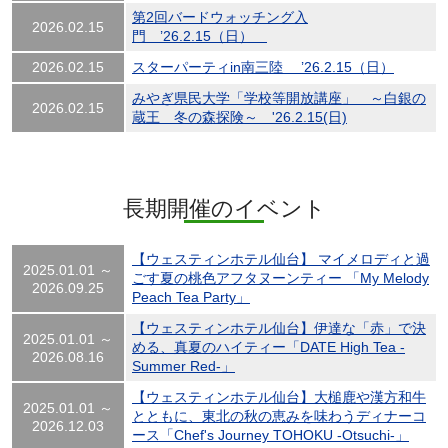
第2回バードウォッチング入
2026.02.15
門 ’26.2.15（日）
2026.02.15
スターパーティin南三陸 ’26.2.15（日）
みやぎ県民大学「学校等開放講座」 ～白銀の
2026.02.15
蔵王 冬の森探険～ '26.2.15(日)
長期開催のイベント
【ウェスティンホテル仙台】 マイメロディと過
2025.01.01 ～
ごす夏の桃色アフタヌーンティー 「My Melody
2026.09.25
Peach Tea Party」
【ウェスティンホテル仙台】伊達な「赤」で決
2025.01.01 ～
める、真夏のハイティー「DATE High Tea -
2026.08.16
Summer Red-」
【ウェスティンホテル仙台】大槌鹿や漢方和牛
2025.01.01 ～
とともに、東北の秋の恵みを味わうディナーコ
2026.12.03
ース「Chef's Journey TOHOKU -Otsuchi-」