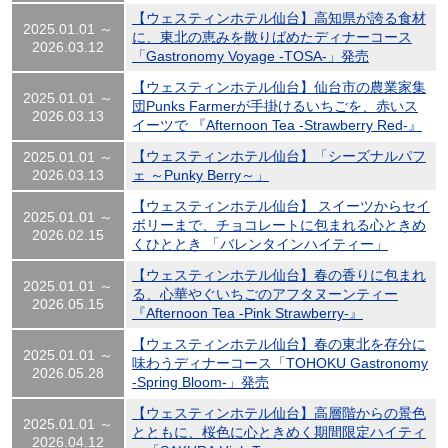
【ウェスティンホテル仙台】高知県が誇る食材
2025.01.01 ～
に、東北の恵みを散りばめたディナーコース
2026.03.12
「Gastronomy Voyage -TOSA-」発売
【ウェスティンホテル仙台】仙台市の農業家集
2025.01.01 ～
団Punks Farmerが手掛けるいちごを、赤いス
2026.03.13
イーツで 『Afternoon Tea -Strawberry Red-』
【ウェスティンホテル仙台】「シーズナルパフ
2025.01.01 ～
2026.03.13
ェ ～Punky Berry～」
【ウェスティンホテル仙台】 スイーツからセイ
2025.01.01 ～
ボリーまで、チョコレートに包まれる心ときめ
2026.02.15
くひととき 「バレンタインハイティー」
【ウェスティンホテル仙台】春の香りに包まれ
2025.01.01 ～
る、心華やぐいちごのアフタヌーンティー
2026.05.15
『Afternoon Tea -Pink Strawberry-』
【ウェスティンホテル仙台】春の東北を存分に
2025.01.01 ～
味わうディナーコース「TOHOKU Gastronomy
2026.05.28
-Spring Bloom-」発売
【ウェスティンホテル仙台】高層階からの景色
2025.01.01 ～
とともに、桜色に心ときめく期間限定ハイティ
2026.04.12