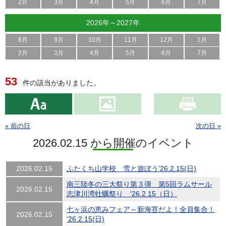
2月
3月
4月
5月
6月
7月
2026年～2027年
8月
9月
10月
11月
12月
1月
2月
3月
4月
5月
6月
7月
53
件の該当がありました。
« 前の日
次の日 »
2026.02.15 から開催のイベント
2026.02.15
ふたくち山学校 雪と遊ぼう’26.2.15(日)
南三陸冬の三大祭り第３弾 第5回ラムサール
2026.02.15
志津川湾牡蠣祭り '26.2.15（日）
七ヶ浜の恵みフェア～新海苔だよ！全員集合！
2026.02.15
'26.2.15(日)