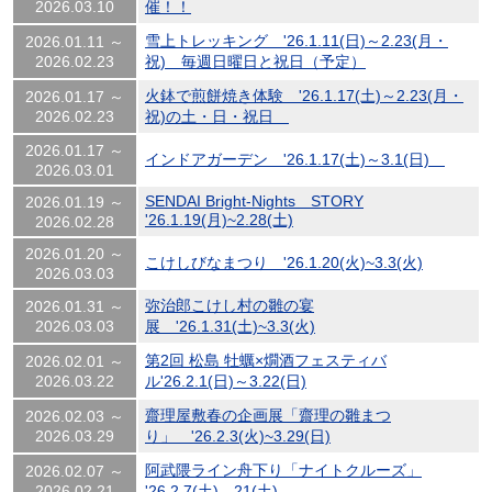
2026.03.10
催！！
雪上トレッキング '26.1.11(日)～2.23(月・
2026.01.11 ～
2026.02.23
祝) 毎週日曜日と祝日（予定）
火鉢で煎餅焼き体験 '26.1.17(土)～2.23(月・
2026.01.17 ～
2026.02.23
祝)の土・日・祝日
2026.01.17 ～
インドアガーデン '26.1.17(土)～3.1(日)
2026.03.01
SENDAI Bright-Nights STORY
2026.01.19 ～
'26.1.19(月)~2.28(土)
2026.02.28
2026.01.20 ～
こけしびなまつり '26.1.20(火)~3.3(火)
2026.03.03
弥治郎こけし村の雛の宴
2026.01.31 ～
2026.03.03
展 '26.1.31(土)~3.3(火)
第2回 松島 牡蠣×燗酒フェスティバ
2026.02.01 ～
2026.03.22
ル'26.2.1(日)～3.22(日)
齋理屋敷春の企画展「齋理の雛まつ
2026.02.03 ～
2026.03.29
り」 '26.2.3(火)~3.29(日)
阿武隈ライン舟下り「ナイトクルーズ」
2026.02.07 ～
2026.02.21
'26.2.7(土)、21(土)