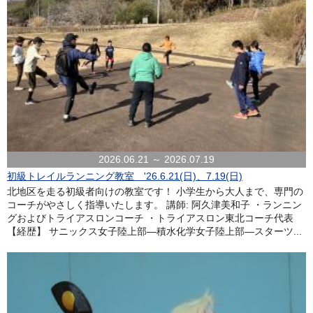
2026.06.21 ～ 2026.07.19
初級トレイルランニング教室 '26.6.21(日)、7.19(日)
北地区を走る初級者向けの教室です！ 小学生から大人まで、専門の
コーチがやさしく指導いたします。 講師: 阿久津美和子 ・ランニン
グおよびトライアスロンコーチ ・トライアスロン東北コーチ代表
【経歴】 サニックス女子陸上部―積水化学女子陸上部―スターツ...