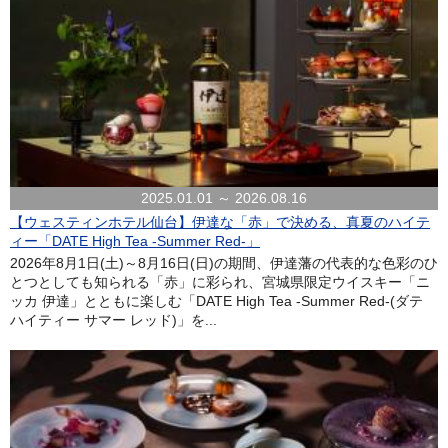
2025.01.01 ～ 2026.08.16
【ウェスティンホテル仙台】伊達な「赤」で決める、真夏のハイテ
ィー「DATE High Tea -Summer Red-」
2026年8月1日(土)～8月16日(日)の期間、伊達藩の代表的な色彩のひ
とつとしても知られる「赤」に彩られ、宮城県限定ウイスキー「ニ
ッカ 伊達」とともに楽しむ「DATE High Tea -Summer Red-(ダテ
ハイティー サマー レッド)」を...