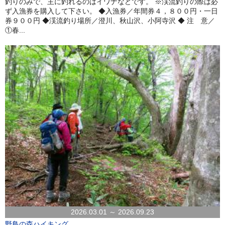
釣りのみで、主に釣れるのはイワナなどです。 ※渓流釣りの際は必
ず入漁券を購入して下さい。 ◆入漁券／年間券４，８００円・一日
券９００円 ◆渓流釣り場所／澄川、秋山沢、小阿寺沢 ◆ 注 意／
①春...
2026.03.01 ～ 2026.09.23
野鳥の森ハイキング