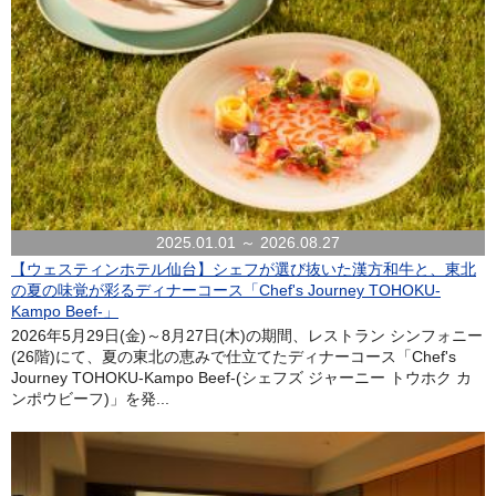
2025.01.01 ～ 2026.08.27
【ウェスティンホテル仙台】シェフが選び抜いた漢方和牛と、東北
の夏の味覚が彩るディナーコース「Chef's Journey TOHOKU-
Kampo Beef-」
2026年5月29日(金)～8月27日(木)の期間、レストラン シンフォニー
(26階)にて、夏の東北の恵みで仕立てたディナーコース「Chef's
Journey TOHOKU-Kampo Beef-(シェフズ ジャーニー トウホク カ
ンポウビーフ)」を発...