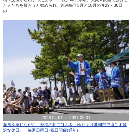
た人たちを救おうと始められ、以来毎年3月と10月の各29・30日
の...
2026.04.01 ～ 2027.03.31
海風を感じながら、至福の朝ごはんを。ゆりあげ港朝市で過ごす贅
沢な休日。 毎週日曜日･祝日開催(通年)