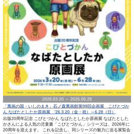
2026.03.20 ～ 2026.06.28
「萬画の国・いしのまき」石ノ森萬画館第99回企画展 こびとづか
ん なばたとしたか原画展 ’26.3.20（金・祝）～6.28（日）
出版20周年記念 こびとづかん なばたとしたか原画展 なばたとした
かさんによる人気の児童書「こびとづかん」シリーズは、2026年に
20周年を迎えます。 これを記念し、同シリーズの魅力に迫る展覧会