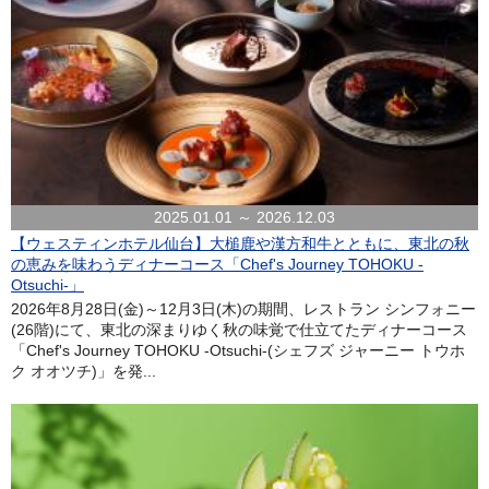
2025.01.01 ～ 2026.12.03
【ウェスティンホテル仙台】大槌鹿や漢方和牛とともに、東北の秋
の恵みを味わうディナーコース「Chef's Journey TOHOKU -
Otsuchi-」
2026年8月28日(金)～12月3日(木)の期間、レストラン シンフォニー
(26階)にて、東北の深まりゆく秋の味覚で仕立てたディナーコース
「Chef's Journey TOHOKU -Otsuchi-(シェフズ ジャーニー トウホ
ク オオツチ)」を発...