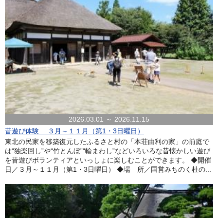
2026.03.01 ～ 2026.11.15
昔遊び体験 ３月～１１月（第1・3日曜日）
東北の民家を移築復元したふるさと村の「本荘由利の家」の前庭で
は“独楽回し”や“竹とんぼ”“輪まわし”などいろいろな昔懐かしい遊び
を昔遊びボランティアといっしょに楽しむことができます。 ◆開催
日／３月～１１月（第1・3日曜日） ◆場 所／国営みちのく杜の...