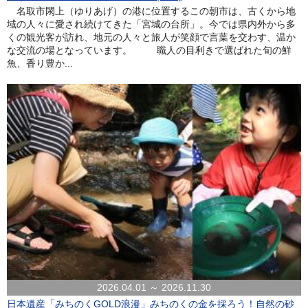
名取市閖上（ゆりあげ）の港に位置するこの朝市は、古くから地
域の人々に愛され続けてきた「宮城の台所」。今では県内外から多
くの観光客が訪れ、地元の人々と旅人が笑顔で言葉を交わす、温か
な交流の場となっています。 職人の目利きで選ばれた旬の鮮
魚、香り豊か...
2026.04.01 ～ 2026.11.30
日本遺産「みちのくGOLD浪漫」みちのくの金を採ろう！自然の砂