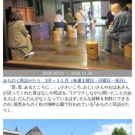
2026.03.01 ～ 2026.11.30
みちのく民話がたり 3月～１１月（毎週土曜日・日曜日・祝日）
「昔､昔､あるところに…」｡小さいころ､おじいさんやおばあさん
が語ってくれた昔ばなしや民話を､ワクワクしながら聞いたことのあ
る人は､だんだん少なくなっているはず｡そんな経験を気軽にできる
のが､国営みちのく杜の湖畔公園で行われている｢みちのく民話がた
り｣...