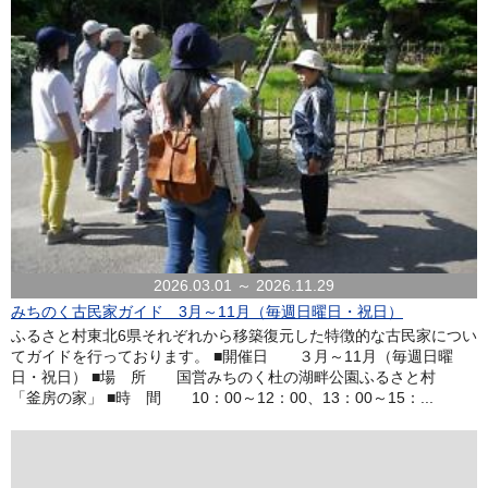
2026.03.01 ～ 2026.11.29
みちのく古民家ガイド 3月～11月（毎週日曜日・祝日）
ふるさと村東北6県それぞれから移築復元した特徴的な古民家につい
てガイドを行っております。 ■開催日 ３月～11月（毎週日曜
日・祝日） ■場 所 国営みちのく杜の湖畔公園ふるさと村
「釜房の家」 ■時 間 10：00～12：00、13：00～15：...