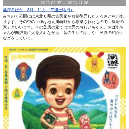
2026.03.07 ～ 2026.11.28
釜房ろばた 3月～11月（毎週土曜日）
みちのく公園には東北６県の古民家を移築復元したふるさと村があ
ります。その中の１棟は地元川崎町から移築されたもので「釜房の
家」といいます。その釜房の家では地元のおじいちゃん、おばあち
ゃんが囲炉裏に火を入れながら「昔の生活の話」や「民具の紹介」
などをしていま...