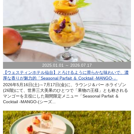
2025.01.01 ～ 2026.07.17
【ウェスティンホテル仙台】とろけるように滑らかな味わいで、濃
厚な香りが魅力的「Seasonal Parfait ＆ Cocktail -MANGO-」
2026年5月16日(土)～7月17日(金)に、ラウンジ＆バー ホライゾン
(26階)にて、世界三大美果のひとつで「果物の王様」とも称される
マンゴーを主役にした期間限定メニュー「Seasonal Parfait ＆
Cocktail -MANGO-(シーズ...