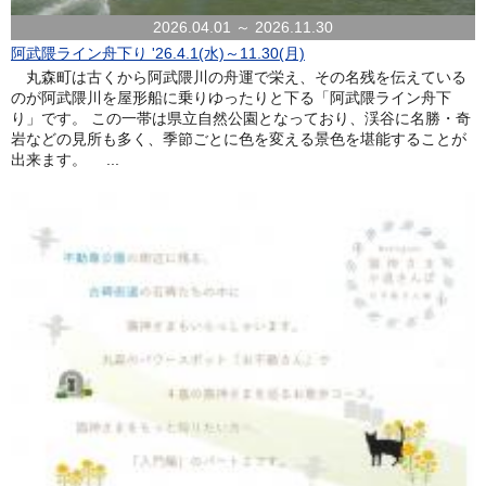
2026.04.01 ～ 2026.11.30
阿武隈ライン舟下り '26.4.1(水)～11.30(月)
丸森町は古くから阿武隈川の舟運で栄え、その名残を伝えている
のが阿武隈川を屋形船に乗りゆったりと下る「阿武隈ライン舟下
り」です。 この一帯は県立自然公園となっており、渓谷に名勝・奇
岩などの見所も多く、季節ごとに色を変える景色を堪能することが
出来ます。 ...