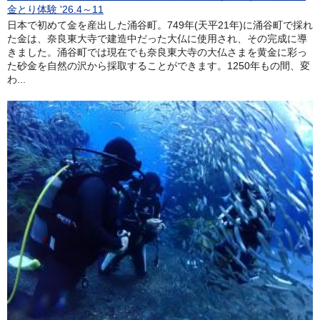
金とり体験 '26.4～11
日本で初めて金を産出した涌谷町。749年(天平21年)に涌谷町で採れ
た金は、奈良東大寺で建造中だった大仏に使用され、その完成に導
きました。涌谷町では現在でも奈良東大寺の大仏さまを黄金に彩っ
た砂金を自然の沢から採取することができます。1250年もの間、変
わ...