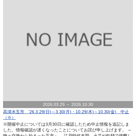
2026.03.29 ～ 2026.10.30
高清水互市 ’26.3.29(日)～3.30(月)・10.29(木)～10.30(金) 中止
（※）
※開催中止については3月30日に確認したため中止情報を追記しま
した。情報確認が遅くなったことについてお詫び申し上げます。 ～
物々交換から始まった互市～ 江戸時代末期、火災や飢饉で疲弊し