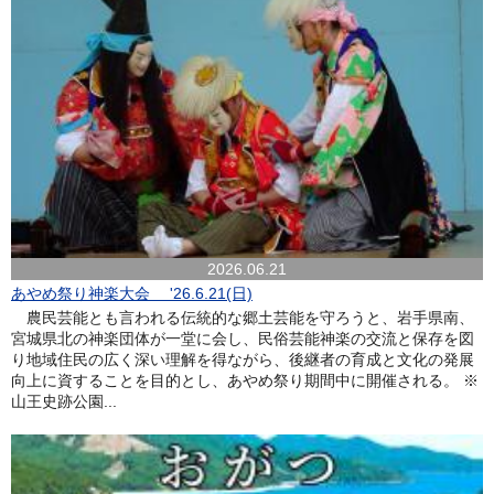
2026.06.21
あやめ祭り神楽大会 '26.6.21(日)
農民芸能とも言われる伝統的な郷土芸能を守ろうと、岩手県南、
宮城県北の神楽団体が一堂に会し、民俗芸能神楽の交流と保存を図
り地域住民の広く深い理解を得ながら、後継者の育成と文化の発展
向上に資することを目的とし、あやめ祭り期間中に開催される。 ※
山王史跡公園...