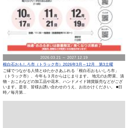
2026.03.21 ～ 2027.12.19
根白石おもしろ市（トラック市）2026年3月～12月 第3土曜
ご縁でつながる人情とゆたかさあふれる「根白石おもいしろ市」
（トラック市）、今年も３月からはじまります。 地元のお野菜、漬
物・おこわなどの加工品や花木、ハンドメイド雑貨販売などがござ
います。是非、皆様お誘い合わせのうえ、お出かけください。 ■日
時／毎月第...