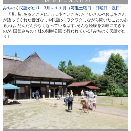
2026.03.01 ～ 2026.11.30
みちのく民話がたり 3月～１１月（毎週土曜日・日曜日・祝日）
「昔､昔､あるところに…」｡小さいころ､おじいさんやおばあさん
が語ってくれた昔ばなしや民話を､ワクワクしながら聞いたことのあ
る人は､だんだん少なくなっているはず｡そんな経験を気軽にできる
のが､国営みちのく杜の湖畔公園で行われている｢みちのく民話がた
り｣...