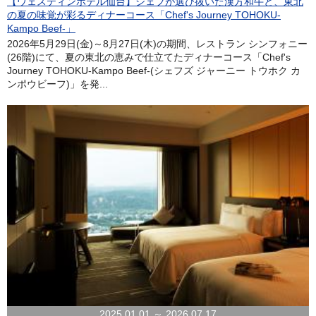
【ウェスティンホテル仙台】シェフが選び抜いた漢方和牛と、東北
の夏の味覚が彩るディナーコース「Chef's Journey TOHOKU-
Kampo Beef-」
2026年5月29日(金)～8月27日(木)の期間、レストラン シンフォニー
(26階)にて、夏の東北の恵みで仕立てたディナーコース「Chef's
Journey TOHOKU-Kampo Beef-(シェフズ ジャーニー トウホク カ
ンポウビーフ)」を発...
2025.01.01 ～ 2026.07.17