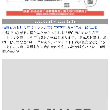
2026.03.21 ～ 2027.12.19
根白石おもしろ市（トラック市）2026年3月～12月 第3土曜
ご縁でつながる人情とゆたかさあふれる「根白石おもいしろ市」
（トラック市）、今年も３月からはじまります。 地元のお野菜、漬
物・おこわなどの加工品や花木、ハンドメイド雑貨販売などがござ
います。是非、皆様お誘い合わせのうえ、お出かけください。 ■日
時／毎月第...