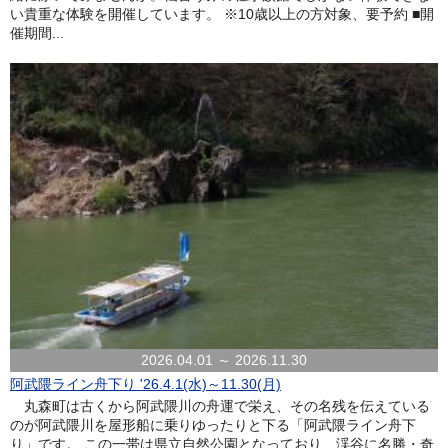
い貴重な体験を開催しています。 ※10歳以上の方対象、要予約 ■開
催期間...
2026.04.01 ～ 2026.11.30
阿武隈ライン舟下り '26.4.1(水)～11.30(月)
丸森町は古くから阿武隈川の舟運で栄え、その名残を伝えている
のが阿武隈川を屋形船に乗りゆったりと下る「阿武隈ライン舟下
り」です。 この一帯は県立自然公園となっており、渓谷に名勝・奇