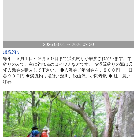
2026.03.01 ～ 2026.09.30
渓流釣り
毎年、３月１日～９月３０日まで渓流釣りが解禁されています。竿
釣りのみで、主に釣れるのはイワナなどです。 ※渓流釣りの際は必
ず入漁券を購入して下さい。 ◆入漁券／年間券４，８００円・一日
券９００円 ◆渓流釣り場所／澄川、秋山沢、小阿寺沢 ◆ 注 意／
①春...