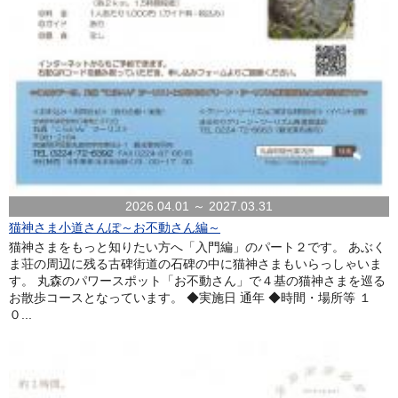
2026.04.01 ～ 2027.03.31
猫神さま小道さんぽ～お不動さん編～
猫神さまをもっと知りたい方へ「入門編」のパート２です。 あぶく
ま荘の周辺に残る古碑街道の石碑の中に猫神さまもいらっしゃいま
す。 丸森のパワースポット「お不動さん」で４基の猫神さまを巡る
お散歩コースとなっています。 ◆実施日 通年 ◆時間・場所等 １
０...