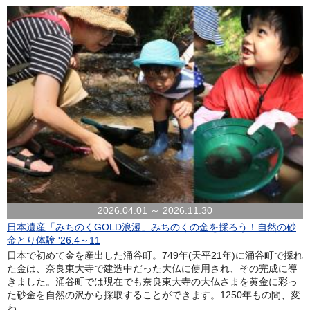
2026.04.01 ～ 2026.11.30
日本遺産「みちのくGOLD浪漫」みちのくの金を採ろう！自然の砂
金とり体験 '26.4～11
日本で初めて金を産出した涌谷町。749年(天平21年)に涌谷町で採れ
た金は、奈良東大寺で建造中だった大仏に使用され、その完成に導
きました。涌谷町では現在でも奈良東大寺の大仏さまを黄金に彩っ
た砂金を自然の沢から採取することができます。1250年もの間、変
わ...