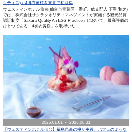
クティス)」4御衣黄桜を東北で初取得
ウェスティンホテル仙台(仙台市青葉区一番町、総支配人 下重 和之)
では、株式会社サクラクオリティマネジメントが実施する観光品質
認証制度「Sakura Quality An ESG Practice」において、最高評価の
ひとつである「4御衣黄桜」を取得いた...
2025.01.01 ～ 2026.08.31
【ウェスティンホテル仙台】福島県産の桃が主役、パフェのような