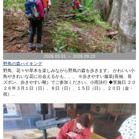
2026.03.01 ～ 2026.09.23
野鳥の森ハイキング
野鳥、花々や草木を楽しみながら野鳥の森を歩きます。 かわいい小
鳥やきれいな花に出会えるかも、、、 ※歩きやすい服装(長袖、長
ズボン、歩きやすい靴）でご参加ください。小雨決行 ◆実施日 ２０
２６年３月１日（日）、８日（日）、１５日（日）、２０日（金・
祝）...