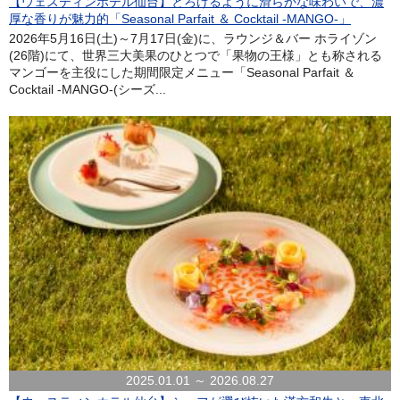
【ウェスティンホテル仙台】とろけるように滑らかな味わいで、濃
厚な香りが魅力的「Seasonal Parfait ＆ Cocktail -MANGO-」
2026年5月16日(土)～7月17日(金)に、ラウンジ＆バー ホライゾン
(26階)にて、世界三大美果のひとつで「果物の王様」とも称される
マンゴーを主役にした期間限定メニュー「Seasonal Parfait ＆
Cocktail -MANGO-(シーズ...
2025.01.01 ～ 2026.08.27