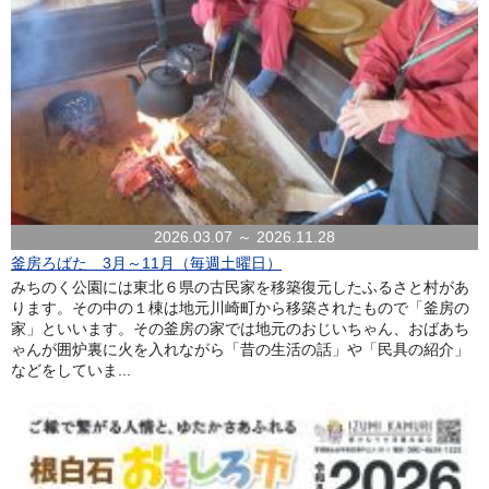
2026.03.07 ～ 2026.11.28
釜房ろばた 3月～11月（毎週土曜日）
みちのく公園には東北６県の古民家を移築復元したふるさと村があ
ります。その中の１棟は地元川崎町から移築されたもので「釜房の
家」といいます。その釜房の家では地元のおじいちゃん、おばあち
ゃんが囲炉裏に火を入れながら「昔の生活の話」や「民具の紹介」
などをしていま...