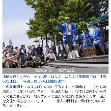
2026.04.01 ～ 2027.03.31
海風を感じながら、至福の朝ごはんを。ゆりあげ港朝市で過ごす贅
沢な休日。 毎週日曜日･祝日開催(通年)
名取市閖上（ゆりあげ）の港に位置するこの朝市は、古くから地
域の人々に愛され続けてきた「宮城の台所」。今では県内外から多
くの観光客が訪れ、地元の人々と旅人が笑顔で言葉を交わす、温か
な交流の場となっています。 職人の目利きで選ばれた旬の鮮
魚、香り豊か...