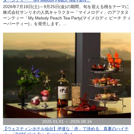
ヌーンティー 「My Melody Peach Tea Party」
2026年7月18日(土)～9月25日(金)の期間、旬を迎える桃をテーマに
株式会社サンリオの人気キャラクター「マイメロディ」のアフタヌ
ーンティー「My Melody Peach Tea Party(マイメロディ ピーチ ティ
ーパーティー)」を発売します。...
2025.01.01 ～ 2026.08.16
【ウェスティンホテル仙台】伊達な「赤」で決める、真夏のハイテ