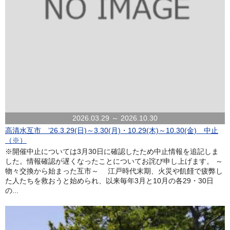
2026.03.29 ～ 2026.10.30
高清水互市 ’26.3.29(日)～3.30(月)・10.29(木)～10.30(金) 中止
（※）
※開催中止については3月30日に確認したため中止情報を追記しま
した。情報確認が遅くなったことについてお詫び申し上げます。 ～
物々交換から始まった互市～ 江戸時代末期、火災や飢饉で疲弊し
た人たちを救おうと始められ、以来毎年3月と10月の各29・30日
の...