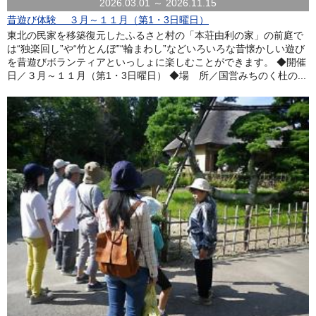
2026.03.01 ～ 2026.11.15
昔遊び体験 ３月～１１月（第1・3日曜日）
東北の民家を移築復元したふるさと村の「本荘由利の家」の前庭で
は“独楽回し”や“竹とんぼ”“輪まわし”などいろいろな昔懐かしい遊び
を昔遊びボランティアといっしょに楽しむことができます。 ◆開催
日／３月～１１月（第1・3日曜日） ◆場 所／国営みちのく杜の...