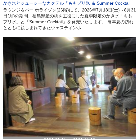
かき氷とジューシーなカクテル「ももプリ氷 ＆ Summer Cocktail」
ラウンジ＆バー ホライゾン(26階)にて、2026年7月18日(土)～8月31
日(月)の期間、福島県産の桃を主役にした夏季限定のかき氷「もも
プリ氷」と「Summer Cocktail」を発売いたします。 毎年夏の訪れ
とともに親しまれてきたウェスティンホ...