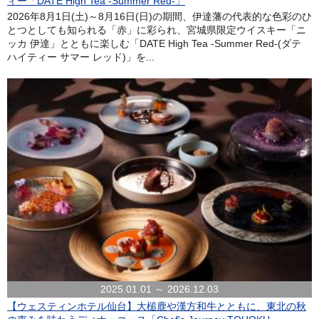
ィー「DATE High Tea -Summer Red-」
2026年8月1日(土)～8月16日(日)の期間、伊達藩の代表的な色彩のひ
とつとしても知られる「赤」に彩られ、宮城県限定ウイスキー「ニ
ッカ 伊達」とともに楽しむ「DATE High Tea -Summer Red-(ダテ
ハイティー サマー レッド)」を...
2025.01.01 ～ 2026.12.03
【ウェスティンホテル仙台】大槌鹿や漢方和牛とともに、東北の秋