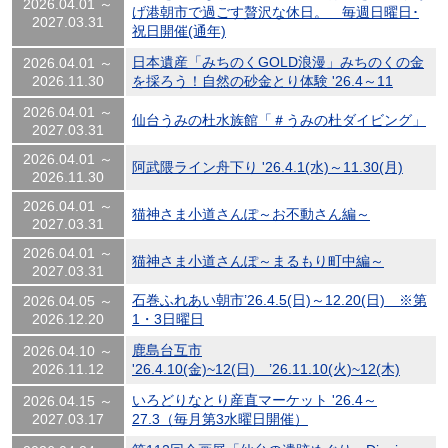
2026.04.01 ～
げ港朝市で過ごす贅沢な休日。 毎週日曜日･
2027.03.31
祝日開催(通年)
日本遺産「みちのくGOLD浪漫」みちのくの金
2026.04.01 ～
2026.11.30
を採ろう！自然の砂金とり体験 '26.4～11
2026.04.01 ～
仙台うみの杜水族館「＃うみの杜ダイビング」
2027.03.31
2026.04.01 ～
阿武隈ライン舟下り '26.4.1(水)～11.30(月)
2026.11.30
2026.04.01 ～
猫神さま小道さんぽ～お不動さん編～
2027.03.31
2026.04.01 ～
猫神さま小道さんぽ～まるもり町中編～
2027.03.31
石巻ふれあい朝市’26.4.5(日)～12.20(日) ※第
2026.04.05 ～
2026.12.20
1・3日曜日
鹿島台互市
2026.04.10 ～
2026.11.12
'26.4.10(金)~12(日) ’26.11.10(火)~12(木)
いろどりなとり産直マーケット '26.4～
2026.04.15 ～
2027.03.17
27.3（毎月第3水曜日開催）