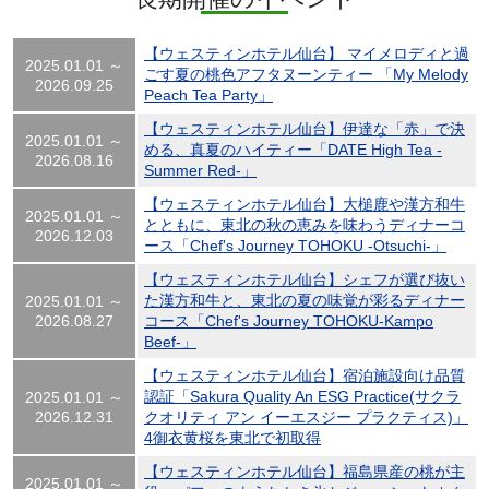
【ウェスティンホテル仙台】 マイメロディと過
2025.01.01 ～
ごす夏の桃色アフタヌーンティー 「My Melody
2026.09.25
Peach Tea Party」
【ウェスティンホテル仙台】伊達な「赤」で決
2025.01.01 ～
める、真夏のハイティー「DATE High Tea -
2026.08.16
Summer Red-」
【ウェスティンホテル仙台】大槌鹿や漢方和牛
2025.01.01 ～
とともに、東北の秋の恵みを味わうディナーコ
2026.12.03
ース「Chef's Journey TOHOKU -Otsuchi-」
【ウェスティンホテル仙台】シェフが選び抜い
た漢方和牛と、東北の夏の味覚が彩るディナー
2025.01.01 ～
2026.08.27
コース「Chef's Journey TOHOKU-Kampo
Beef-」
【ウェスティンホテル仙台】宿泊施設向け品質
認証「Sakura Quality An ESG Practice(サクラ
2025.01.01 ～
2026.12.31
クオリティ アン イーエスジー プラクティス)」
4御衣黄桜を東北で初取得
【ウェスティンホテル仙台】福島県産の桃が主
2025.01.01 ～