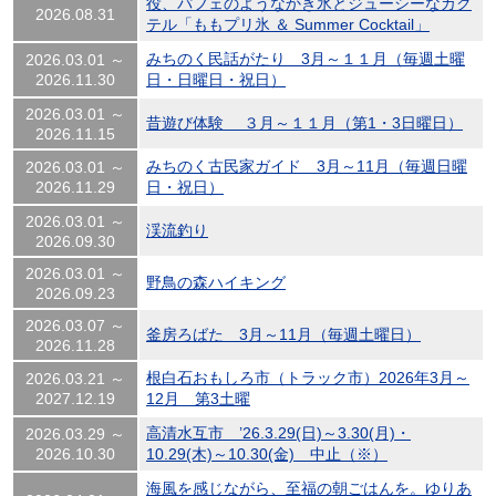
役、パフェのようなかき氷とジューシーなカク
2026.08.31
テル「ももプリ氷 ＆ Summer Cocktail」
みちのく民話がたり 3月～１１月（毎週土曜
2026.03.01 ～
2026.11.30
日・日曜日・祝日）
2026.03.01 ～
昔遊び体験 ３月～１１月（第1・3日曜日）
2026.11.15
みちのく古民家ガイド 3月～11月（毎週日曜
2026.03.01 ～
2026.11.29
日・祝日）
2026.03.01 ～
渓流釣り
2026.09.30
2026.03.01 ～
野鳥の森ハイキング
2026.09.23
2026.03.07 ～
釜房ろばた 3月～11月（毎週土曜日）
2026.11.28
根白石おもしろ市（トラック市）2026年3月～
2026.03.21 ～
2027.12.19
12月 第3土曜
高清水互市 ’26.3.29(日)～3.30(月)・
2026.03.29 ～
2026.10.30
10.29(木)～10.30(金) 中止（※）
海風を感じながら、至福の朝ごはんを。ゆりあ