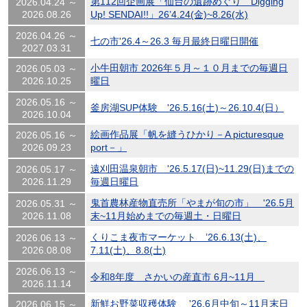
第112回企画展「仙台の遺跡めぐり Digging
2026.04.24 ～
2026.08.26
Up! SENDAI!!」26’4.24(金)~8.26(水)
2026.04.26 ～
七の市'26.4～26.3 毎月最終日曜日開催
2027.03.31
小牛田朝市 2026年５月～１０月までの毎週日
2026.05.03 ～
2026.10.25
曜日
2026.05.16 ～
釜房湖SUP体験 '26.5.16(土)～26.10.4(日）
2026.10.04
絵画作品展「帆を縫うひかり－A picturesque
2026.05.16 ～
2026.09.23
port－」
遠刈田温泉朝市 '26.5.17(日)~11.29(日)までの
2026.05.17 ～
2026.11.29
毎週日曜日
鬼首農林産物直売所「やまが旬の市」 '26.5月
2026.05.31 ～
2026.11.08
末~11月始めまでの毎週土・日曜日
くりこま夜市マーケット ’26.6.13(土)、
2026.06.13 ～
2026.08.08
7.11(土)、8.8(土)
2026.06.13 ～
令和8年度 さかいの産直市 6月~11月
2026.11.14
新鮮お野菜収穫体験 '26.6月中旬～11月末日
2026.06.15 ～