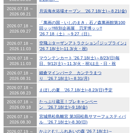
2026.07.18 ～
月浜海水浴場オープン ’26.7.18(土)～8.21(金)
2026.08.21
「萬画の国・いしのまき」石ノ森萬画館第100
2026.07.18 ～
回ッッ!!特別企画展 刃牙博ッッ!!
2026.09.27
'26.7.18（土）～9.27（日）
空飛ぶターザンアトラクション｢ジップライン｣
2026.07.18 ～
2026.11.03
'26.7.18(土)~11.3(火・祝)
マウンテンカート '26.7.18(土)～8/23(日)毎
2026.07.18 ～
2026.11.03
日、9/12(土)～11.3(火・祝)は土・日・祝
細倉マインパーク カンテラまつ
2026.07.18 ～
2026.08.31
り '26.7.18(土)～8.31(月)
2026.07.18 ～
えぼしの夏 '26.7.18(土)~8.23(日)予定
2026.08.23
たっぷり蔵王！プレキャンペー
2026.07.18 ～
2026.09.18
ン ’26.7.18(土)~9.18(金)
宮城県松島離宮 第3回松島サマーフェスティバ
2026.07.18 ～
2026.08.30
ル '26.7.18(土)~8.30(日)
かぶとむしふれあいの森 '26.7.18(土)～
2026.07.19 ～