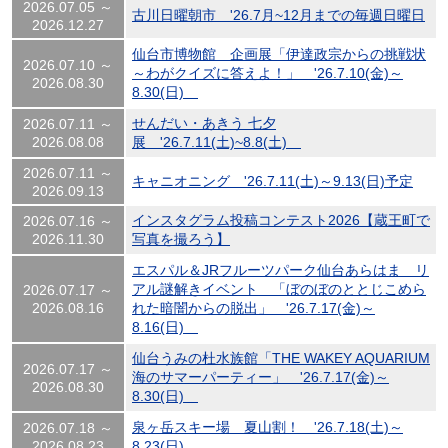
2026.07.05 ～
古川日曜朝市 '26.7月~12月までの毎週日曜日
2026.12.27
仙台市博物館 企画展「伊達政宗からの挑戦状
2026.07.10 ～
～わがクイズに答えよ！」 '26.7.10(金)～
2026.08.30
8.30(日)
せんだい・あきう 七夕
2026.07.11 ～
2026.08.08
展 '26.7.11(土)~8.8(土)
2026.07.11 ～
キャニオニング '26.7.11(土)～9.13(日)予定
2026.09.13
インスタグラム投稿コンテスト2026【蔵王町で
2026.07.16 ～
2026.11.30
写真を撮ろう】
エスパル＆JRフルーツパーク仙台あらはま リ
アル謎解きイベント 「ぼのぼのととじこめら
2026.07.17 ～
2026.08.16
れた暗闇からの脱出」 '26.7.17(金)～
8.16(日)
仙台うみの杜水族館「THE WAKEY AQUARIUM
2026.07.17 ～
海のサマーパーティー」 '26.7.17(金)～
2026.08.30
8.30(日)
泉ヶ岳スキー場 夏山割！ '26.7.18(土)～
2026.07.18 ～
2026.08.23
8.23(日)