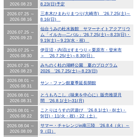
2026.08.23
8.23(日)予定
三本木ひまわりまつり(大崎市) '26.7.25(土)～
2026.07.25 ～
2026.08.16
8.16(日)
仙台うみの杜水族館 サマーナイトアクアリウ
2026.07.25 ～
ム「イルカ―二バル」'26.7.25(土)～8.23(日)・
2026.09.23
9.19(土)～9.23(水・祝)
伊豆沼・内沼はすまつり＜栗原市・登米市
2026.07.25 ～
2026.08.30
＞ ’26.7.25(土)～8.30(日）
みちのく杜の湖畔公園 夏のプログラム
2026.07.25 ～
2026.08.23
2026 '26.7.25(土)～8.23(日)
2026.08.01 ～
サン・ファン館夏季延長開館
2026.08.31
とうもろこし（味来を中心に）販売推奨月
2026.08.01 ～
2026.08.31
間 '26.8.1(土)~31(月)
ことりはうすの沢遊び '26.8.1(土)・8(土)・
2026.08.01 ～
2026.08.22
9(日)・11(火・祝)・22（土）
サマー・チャレンジin南三陸 ’26.8.4（火）～
2026.08.04 ～
2026.08.09
9（日）