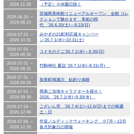
2026.11.30
（予定）※休園日除く
宮城県美術館リニューアルオープン 全館 コレ
2026.06.20 ～
クションで魅せます 美術の時
2026.08.23
代 '26.6.20(土)～8.23(日)
みやぎの21町村応援キャンペー
2026.07.01 ～
2026.10.31
ン'26.7.1(水)~10.31(土)
2026.07.01 ～
コドモのクニ'26.7.1(水)～8.30(日)
2026.08.30
2026.07.01 ～
竹駒神社 夏詣 '26.7.1(水)~8.31(月)
2026.08.31
2026.07.01 ～
加美町鳴瀬川 鮎釣り体験
2026.09.20
県南ご当地キャラクターを探せ！
2026.07.01 ～
2026.09.30
2026 '26.7.1(水)~9.30(水)
ございん市 '26.7.4(土)~12.6(日)までの毎週
2026.07.04 ～
2026.12.06
土・日
作並ノルディックウォーキング ※7月～12月
2026.07.05 ～
2026.12.20
各月対象日の開催