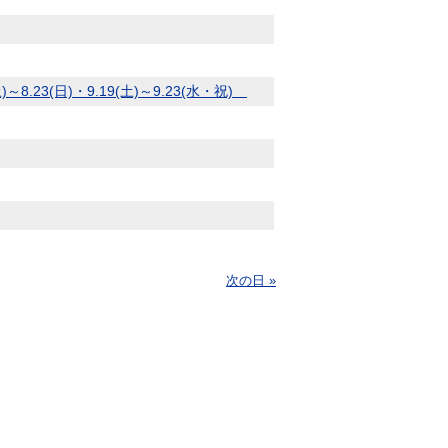
23(日)・9.19(土)～9.23(水・祝)
次の日 »