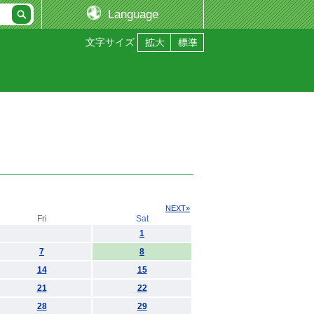
Language
文字サイズ
NEXT»
Fri
Sat
1
7
8
14
15
21
22
28
29