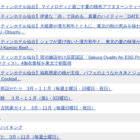
ティンホテル仙台】 マイメロディと過ごす夏の桃色アフタヌーンティー 「My Mel
ティンホテル仙台】伊達な「赤」で決める、真夏のハイティー「DATE High T
ティンホテル仙台】大槌鹿や漢方和牛とともに、東北の秋の恵みを味わうディナ
 -Otsuchi-」
ティンホテル仙台】シェフが選び抜いた漢方和牛と、東北の夏の味覚が彩るディ
-Kampo Beef-」
ィンホテル仙台】宿泊施設向け品質認証「Sakura Quality An ESG P
クティス)」4御衣黄桜を東北で初取得
スティンホテル仙台】福島県産の桃が主役、パフェのようなかき氷とジュ
Cocktail」
く民話がたり 3月～１１月（毎週土曜日・日曜日・祝日）
体験 ３月～１１月（第1・3日曜日）
古民家ガイド 3月～11月（毎週日曜日・祝日）
り
森ハイキング
た 3月～11月（毎週土曜日）