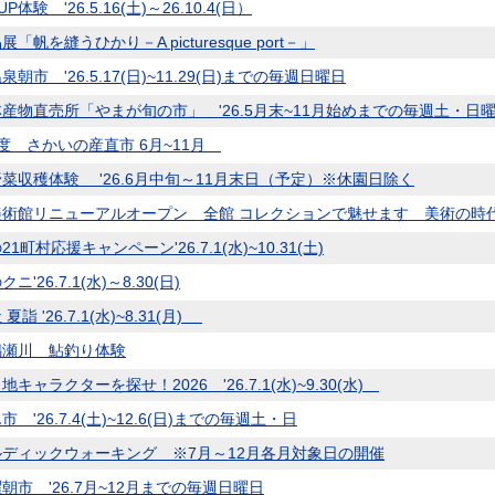
P体験 '26.5.16(土)～26.10.4(日）
「帆を縫うひかり－A picturesque port－」
朝市 '26.5.17(日)~11.29(日)までの毎週日曜日
産物直売所「やまが旬の市」 '26.5月末~11月始めまでの毎週土・日
度 さかいの産直市 6月~11月
菜収穫体験 '26.6月中旬～11月末日（予定）※休園日除く
術館リニューアルオープン 全館 コレクションで魅せます 美術の時代 '26.6
1町村応援キャンペーン'26.7.1(水)~10.31(土)
ニ'26.7.1(水)～8.30(日)
夏詣 '26.7.1(水)~8.31(月)
鳴瀬川 鮎釣り体験
キャラクターを探せ！2026 '26.7.1(水)~9.30(水)
 '26.7.4(土)~12.6(日)までの毎週土・日
ディックウォーキング ※7月～12月各月対象日の開催
朝市 '26.7月~12月までの毎週日曜日