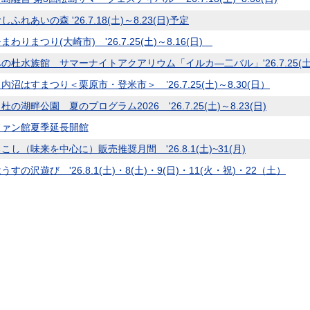
ふれあいの森 '26.7.18(土)～8.23(日)予定
わりまつり(大崎市) '26.7.25(土)～8.16(日)
の杜水族館 サマーナイトアクアリウム「イルカ―二バル」'26.7.25(土)～8.
内沼はすまつり＜栗原市・登米市＞ ’26.7.25(土)～8.30(日）
の湖畔公園 夏のプログラム2026 '26.7.25(土)～8.23(日)
ファン館夏季延長開館
こし（味来を中心に）販売推奨月間 '26.8.1(土)~31(月)
すの沢遊び '26.8.1(土)・8(土)・9(日)・11(火・祝)・22（土）