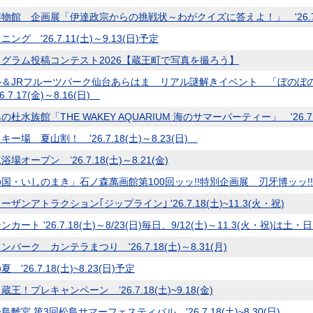
物館 企画展「伊達政宗からの挑戦状～わがクイズに答えよ！」 '26.7.10
ング '26.7.11(土)～9.13(日)予定
グラム投稿コンテスト2026【蔵王町で写真を撮ろう】
ル＆JRフルーツパーク仙台あらはま リアル謎解きイベント 「ぼのぼ
.7.17(金)～8.16(日)
杜水族館「THE WAKEY AQUARIUM 海のサマーパーティー」 '26.7.1
ー場 夏山割！ '26.7.18(土)～8.23(日)
場オープン ’26.7.18(土)～8.21(金)
国・いしのまき」石ノ森萬画館第100回ッッ!!特別企画展 刃牙博ッッ!! '26
ザンアトラクション｢ジップライン｣ '26.7.18(土)~11.3(火・祝)
カート '26.7.18(土)～8/23(日)毎日、9/12(土)～11.3(火・祝)は土・
パーク カンテラまつり '26.7.18(土)～8.31(月)
 '26.7.18(土)~8.23(日)予定
王！プレキャンペーン ’26.7.18(土)~9.18(金)
離宮 第3回松島サマーフェスティバル '26.7.18(土)~8.30(日)