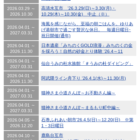
高清水互市 ’26.3.29(日)～3.30(月)・
2026.03.29 ～
2026.10.30
10.29(木)～10.30(金) 中止（※）
海風を感じながら、至福の朝ごはんを。ゆりあ
2026.04.01 ～
げ港朝市で過ごす贅沢な休日。 毎週日曜日･
2027.03.31
祝日開催(通年)
日本遺産「みちのくGOLD浪漫」みちのくの金
2026.04.01 ～
2026.11.30
を採ろう！自然の砂金とり体験 '26.4～11
2026.04.01 ～
仙台うみの杜水族館「＃うみの杜ダイビング」
2027.03.31
2026.04.01 ～
阿武隈ライン舟下り '26.4.1(水)～11.30(月)
2026.11.30
2026.04.01 ～
猫神さま小道さんぽ～お不動さん編～
2027.03.31
2026.04.01 ～
猫神さま小道さんぽ～まるもり町中編～
2027.03.31
石巻ふれあい朝市’26.4.5(日)～12.20(日) ※第
2026.04.05 ～
2026.12.20
1・3日曜日
鹿島台互市
2026.04.10 ～