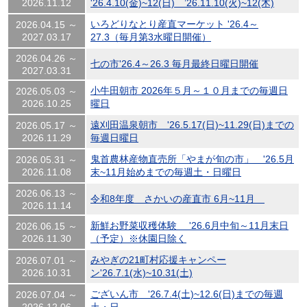
2026.11.12
'26.4.10(金)~12(日) ’26.11.10(火)~12(木)
いろどりなとり産直マーケット '26.4～
2026.04.15 ～
2027.03.17
27.3（毎月第3水曜日開催）
2026.04.26 ～
七の市'26.4～26.3 毎月最終日曜日開催
2027.03.31
小牛田朝市 2026年５月～１０月までの毎週日
2026.05.03 ～
2026.10.25
曜日
遠刈田温泉朝市 '26.5.17(日)~11.29(日)までの
2026.05.17 ～
2026.11.29
毎週日曜日
鬼首農林産物直売所「やまが旬の市」 '26.5月
2026.05.31 ～
2026.11.08
末~11月始めまでの毎週土・日曜日
2026.06.13 ～
令和8年度 さかいの産直市 6月~11月
2026.11.14
新鮮お野菜収穫体験 '26.6月中旬～11月末日
2026.06.15 ～
2026.11.30
（予定）※休園日除く
みやぎの21町村応援キャンペー
2026.07.01 ～
2026.10.31
ン'26.7.1(水)~10.31(土)
ございん市 '26.7.4(土)~12.6(日)までの毎週
2026.07.04 ～