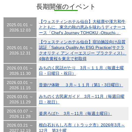
長期開催のイベント
【ウェスティンホテル仙台】大槌鹿や漢方和牛
2025.01.01 ～
とともに、東北の秋の恵みを味わうディナーコ
2026.12.03
ース「Chef's Journey TOHOKU -Otsuchi-」
【ウェスティンホテル仙台】宿泊施設向け品質
認証「Sakura Quality An ESG Practice(サクラ
2025.01.01 ～
2026.12.31
クオリティ アン イーエスジー プラクティス)」
4御衣黄桜を東北で初取得
みちのく民話がたり 3月～１１月（毎週土曜
2026.03.01 ～
2026.11.30
日・日曜日・祝日）
2026.03.01 ～
昔遊び体験 ３月～１１月（第1・3日曜日）
2026.11.15
みちのく古民家ガイド 3月～11月（毎週日曜
2026.03.01 ～
2026.11.29
日・祝日）
2026.03.07 ～
釜房ろばた 3月～11月（毎週土曜日）
2026.11.28
根白石おもしろ市（トラック市）2026年3月～
2026.03.21 ～
2027.12.19
12月 第3土曜