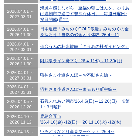
海風を感じながら、至福の朝ごはんを。ゆりあ
2026.04.01 ～
げ港朝市で過ごす贅沢な休日。 毎週日曜日･
2027.03.31
祝日開催(通年)
日本遺産「みちのくGOLD浪漫」みちのくの金
2026.04.01 ～
2026.11.30
を採ろう！自然の砂金とり体験 '26.4～11
2026.04.01 ～
仙台うみの杜水族館「＃うみの杜ダイビング」
2027.03.31
2026.04.01 ～
阿武隈ライン舟下り '26.4.1(水)～11.30(月)
2026.11.30
2026.04.01 ～
猫神さま小道さんぽ～お不動さん編～
2027.03.31
2026.04.01 ～
猫神さま小道さんぽ～まるもり町中編～
2027.03.31
石巻ふれあい朝市’26.4.5(日)～12.20(日) ※第
2026.04.05 ～
2026.12.20
1・3日曜日
鹿島台互市
2026.04.10 ～
2026.11.12
'26.4.10(金)~12(日) ’26.11.10(火)~12(木)
いろどりなとり産直マーケット '26.4～
2026.04.15 ～