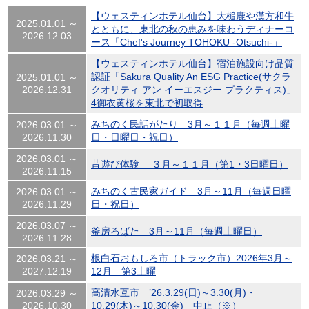
【ウェスティンホテル仙台】大槌鹿や漢方和牛
2025.01.01 ～
とともに、東北の秋の恵みを味わうディナーコ
2026.12.03
ース「Chef's Journey TOHOKU -Otsuchi-」
【ウェスティンホテル仙台】宿泊施設向け品質
認証「Sakura Quality An ESG Practice(サクラ
2025.01.01 ～
2026.12.31
クオリティ アン イーエスジー プラクティス)」
4御衣黄桜を東北で初取得
みちのく民話がたり 3月～１１月（毎週土曜
2026.03.01 ～
2026.11.30
日・日曜日・祝日）
2026.03.01 ～
昔遊び体験 ３月～１１月（第1・3日曜日）
2026.11.15
みちのく古民家ガイド 3月～11月（毎週日曜
2026.03.01 ～
2026.11.29
日・祝日）
2026.03.07 ～
釜房ろばた 3月～11月（毎週土曜日）
2026.11.28
根白石おもしろ市（トラック市）2026年3月～
2026.03.21 ～
2027.12.19
12月 第3土曜
高清水互市 ’26.3.29(日)～3.30(月)・
2026.03.29 ～
2026.10.30
10.29(木)～10.30(金) 中止（※）