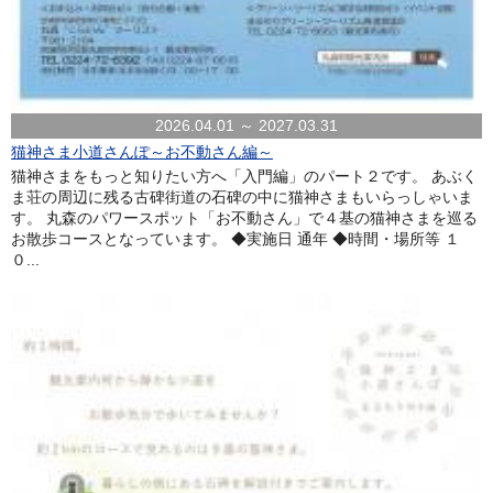
2026.04.01 ～ 2027.03.31
猫神さま小道さんぽ～お不動さん編～
猫神さまをもっと知りたい方へ「入門編」のパート２です。 あぶく
ま荘の周辺に残る古碑街道の石碑の中に猫神さまもいらっしゃいま
す。 丸森のパワースポット「お不動さん」で４基の猫神さまを巡る
お散歩コースとなっています。 ◆実施日 通年 ◆時間・場所等 １
０...