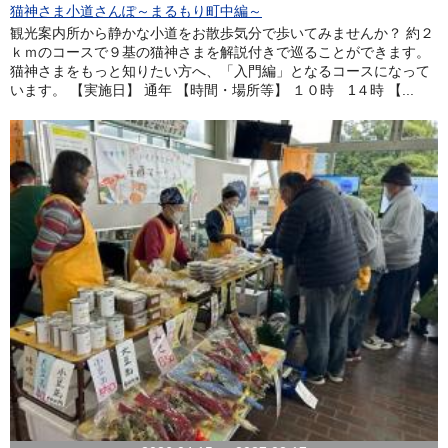
猫神さま小道さんぽ～まるもり町中編～
観光案内所から静かな小道をお散歩気分で歩いてみませんか？ 約２
ｋｍのコースで９基の猫神さまを解説付きで巡ることができます。
猫神さまをもっと知りたい方へ、「入門編」となるコースになって
います。 【実施日】 通年 【時間・場所等】 １０時 1４時 【...