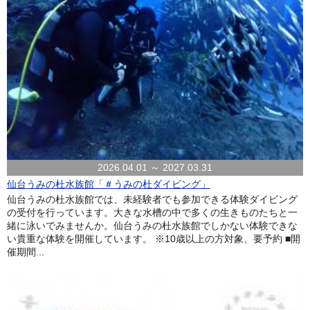
2026.04.01 ～ 2027.03.31
仙台うみの杜水族館「＃うみの杜ダイビング」
仙台うみの杜水族館では、未経験者でも参加できる体験ダイビング
の受付を行っています。大きな水槽の中で多くの生きものたちと一
緒に泳いでみませんか。仙台うみの杜水族館でしかない体験できな
い貴重な体験を開催しています。 ※10歳以上の方対象、要予約 ■開
催期間...