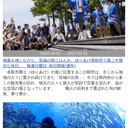
2026.04.01 ～ 2027.03.31
海風を感じながら、至福の朝ごはんを。ゆりあげ港朝市で過ごす贅
沢な休日。 毎週日曜日･祝日開催(通年)
名取市閖上（ゆりあげ）の港に位置するこの朝市は、古くから地
域の人々に愛され続けてきた「宮城の台所」。今では県内外から多
くの観光客が訪れ、地元の人々と旅人が笑顔で言葉を交わす、温か
な交流の場となっています。 職人の目利きで選ばれた旬の鮮
魚、香り豊か...