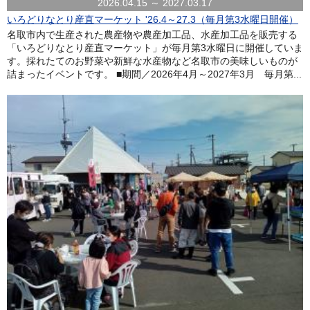
2026.04.15 ～ 2027.03.17
いろどりなとり産直マーケット '26.4～27.3（毎月第3水曜日開催）
名取市内で生産された農産物や農産加工品、水産加工品を販売する
「いろどりなとり産直マーケット」が毎月第3水曜日に開催していま
す。採れたてのお野菜や新鮮な水産物など名取市の美味しいものが
詰まったイベントです。 ■期間／2026年4月～2027年3月 毎月第...