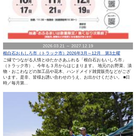
2026.03.21 ～ 2027.12.19
根白石おもしろ市（トラック市）2026年3月～12月 第3土曜
ご縁でつながる人情とゆたかさあふれる「根白石おもいしろ市」
（トラック市）、今年も３月からはじまります。 地元のお野菜、漬
物・おこわなどの加工品や花木、ハンドメイド雑貨販売などがござ
います。是非、皆様お誘い合わせのうえ、お出かけください。 ■日
時／毎月第...