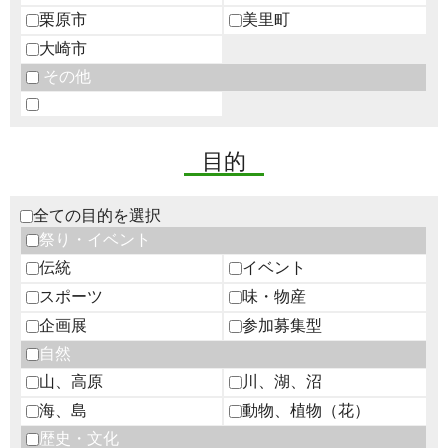
栗原市
美里町
大崎市
その他
目的
全ての目的を選択
祭り・イベント
伝統
イベント
スポーツ
味・物産
企画展
参加募集型
自然
山、高原
川、湖、沼
海、島
動物、植物（花）
歴史・文化