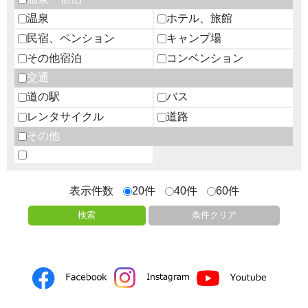
温泉
ホテル、旅館
民宿、ペンション
キャンプ場
その他宿泊
コンベンション
交通
道の駅
バス
レンタサイクル
道路
その他
表示件数
20件
40件
60件
検索
条件クリア