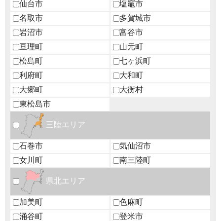
仙台市
塩竈市
名取市
多賀城市
岩沼市
富谷市
亘理町
山元町
松島町
七ヶ浜町
利府町
大和町
大郷町
大衡村
東松島市
三陸エリア
石巻市
気仙沼市
女川町
南三陸町
県北エリア
加美町
色麻町
涌谷町
登米市