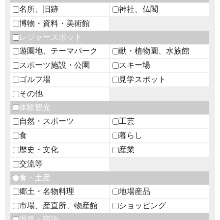
名所、旧跡
神社、仏閣
博物・資料・美術館
レジャースポット
遊園地、テーマパーク
動・植物園、水族館
スポーツ施設・公園
スキー場
ゴルフ場
見学スポット
その他
体験観光
自然・スポーツ
工芸
食
暮らし
歴史・文化
産業
交流等
食・土産
郷土・名物料理
地場産品
市場、産直所、物産館
ショッピング
温泉・宿泊