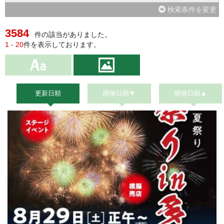
検索条件を変更
3584
件の該当がありました。
1 - 20
件を表示しております。
更新日順
開催日順▼
開催日順▲