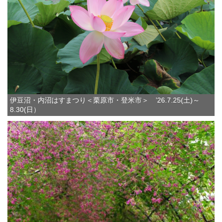
伊豆沼・内沼はすまつり＜栗原市・登米市＞ ’26.7.25(土)～
8.30(日）