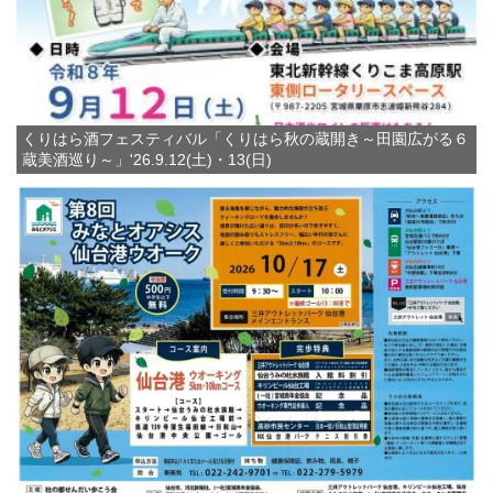
くりはら酒フェスティバル「くりはら秋の蔵開き～田園広がる６
蔵美酒巡り～」'26.9.12(土)・13(日)