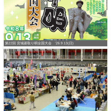
第22回 宮城菱取り唄全国大会 '26.9.13(日)