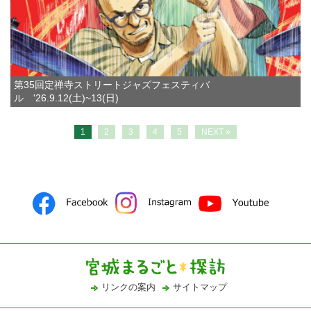
第35回定禅寺ストリートジャズフェスティバ
ル '26.9.12(土)~13(日)
1
2
3
4
5
NEXT »
リンクの案内
サイトマップ