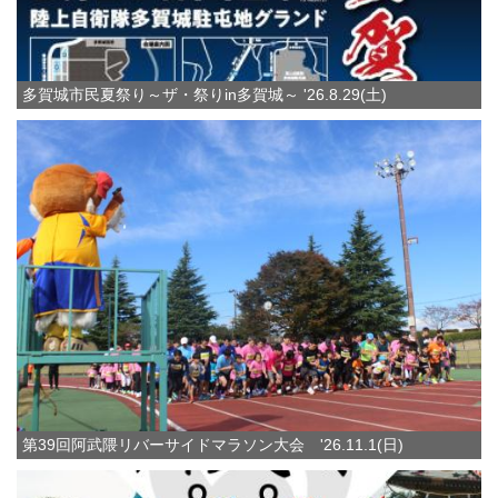
多賀城市民夏祭り～ザ・祭りin多賀城～ '26.8.29(土)
第39回阿武隈リバーサイドマラソン大会 '26.11.1(日)