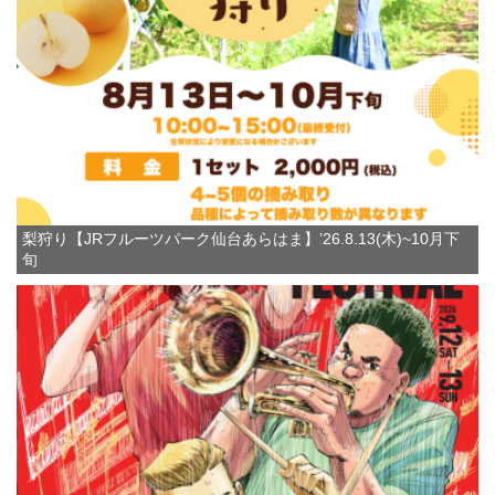
梨狩り【JRフルーツパーク仙台あらはま】’26.8.13(木)~10月下
旬