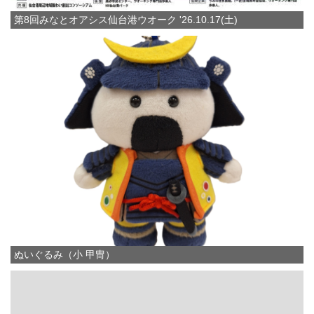
第8回みなとオアシス仙台港ウオーク '26.10.17(土)
ぬいぐるみ（小 甲冑）