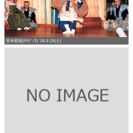
登米薪能(ﾀｷｷﾞﾉｳ) '26.9.19(土)