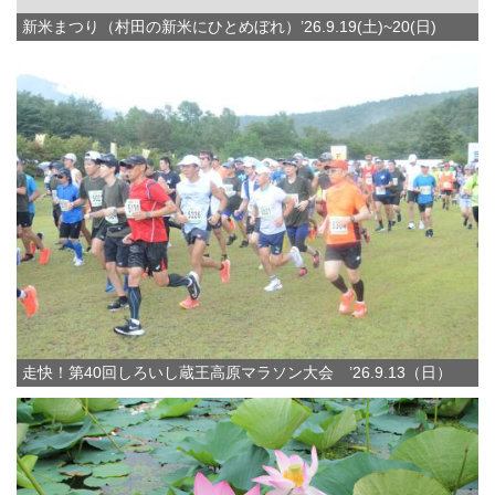
新米まつり（村田の新米にひとめぼれ）’26.9.19(土)~20(日)
走快！第40回しろいし蔵王高原マラソン大会 ’26.9.13（日）