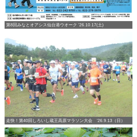
第8回みなとオアシス仙台港ウオーク '26.10.17(土)
走快！第40回しろいし蔵王高原マラソン大会 ’26.9.13（日）