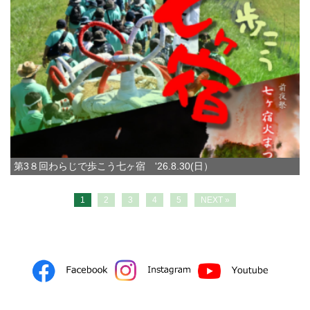
第3８回わらじで歩こう七ヶ宿 '26.8.30(日）
1
2
3
4
5
NEXT »