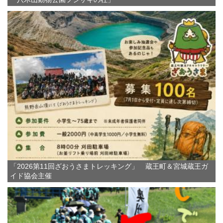
「2026第11回ざおうさまトレッキング」 蔵王町＆宮城蔵王ガ
イド協会主催