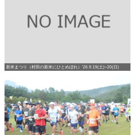
新米まつり（村田の新米にひとめぼれ）’26.9.19(土)~20(日)