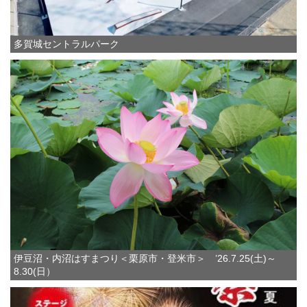
多賀城セントラルパーク
伊豆沼・内沼はすまつり＜栗原市・登米市＞ ’26.7.25(土)～
8.30(日）