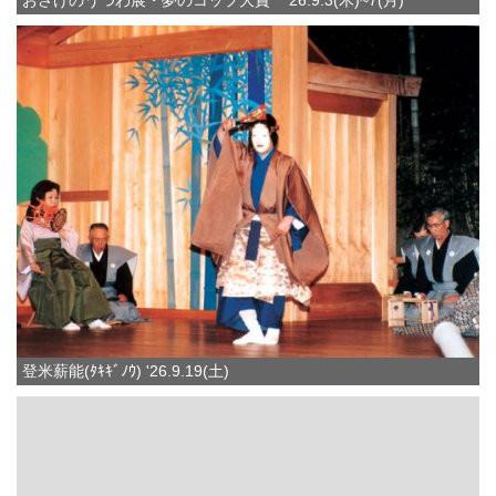
おさけのうつわ展・夢のコップ大賞 ’26.9.3(木)~7(月)
登米薪能(ﾀｷｷﾞﾉｳ) '26.9.19(土)