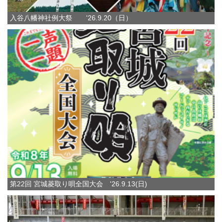
入谷八幡神社例大祭 '26.9.20（日）
第22回 宮城菱取り唄全国大会 '26.9.13(日)