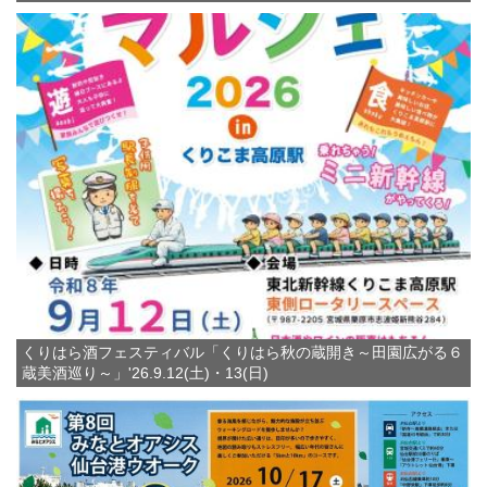
くりはら酒フェスティバル「くりはら秋の蔵開き～田園広がる６
蔵美酒巡り～」'26.9.12(土)・13(日)