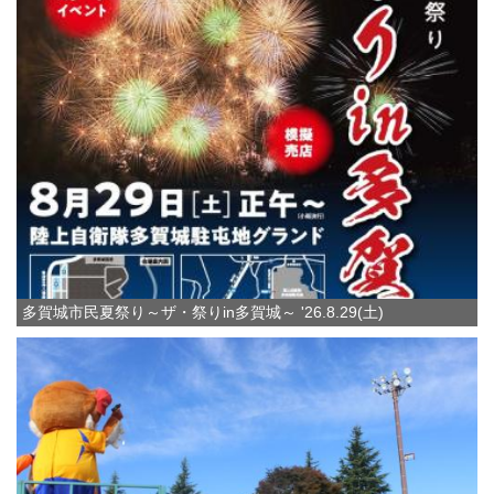
多賀城市民夏祭り～ザ・祭りin多賀城～ '26.8.29(土)