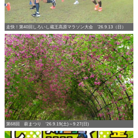
走快！第40回しろいし蔵王高原マラソン大会 ’26.9.13（日）
第68回 萩まつり '26.9.19(土)～9.27(日)