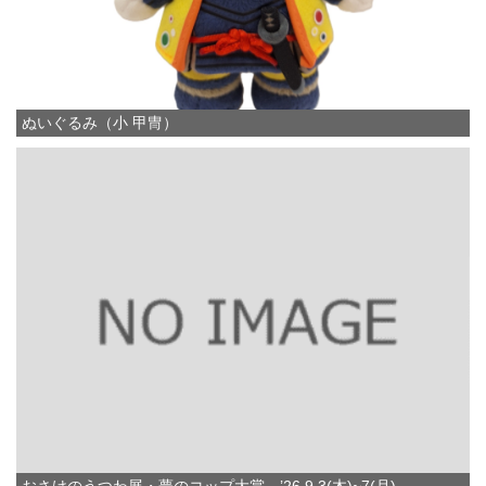
ぬいぐるみ（小 甲冑）