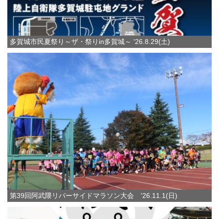
多賀城市民夏祭り～ザ・祭りin多賀城～ '26.8.29(土)
第39回阿武隈リバーサイドマラソン大会 '26.11.1(日)