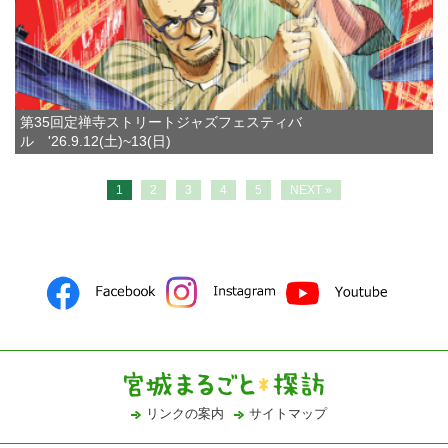
第35回定禅寺ストリートジャズフェスティバ
ル '26.9.12(土)~13(日)
1
2
3
4
5
NEXT »
リンクの案内
サイトマップ