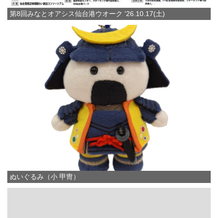
第8回みなとオアシス仙台港ウオーク '26.10.17(土)
ぬいぐるみ（小 甲冑）