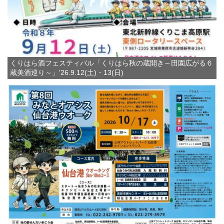
くりはら酒フェスティバル「くりはら秋の蔵開き～田園広がる６
蔵美酒巡り～」'26.9.12(土)・13(日)