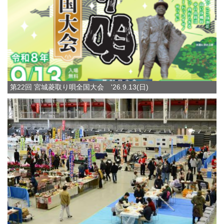
第22回 宮城菱取り唄全国大会 '26.9.13(日)