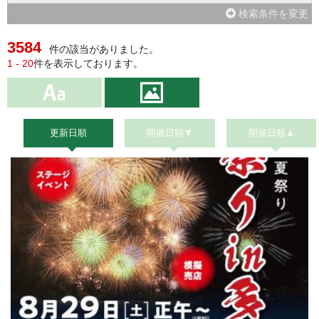
検索条件を変更
3584
件の該当がありました。
1 - 20
件を表示しております。
更新日順
開催日順▼
開催日順▲