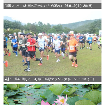
新米まつり（村田の新米にひとめぼれ）’26.9.19(土)~20(日)
走快！第40回しろいし蔵王高原マラソン大会 ’26.9.13（日）