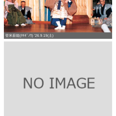
登米薪能(ﾀｷｷﾞﾉｳ) '26.9.19(土)