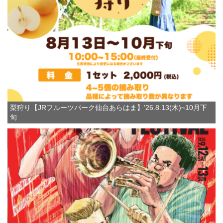
梨狩り【JRフルーツパーク仙台あらはま】’26.8.13(木)~10月下
旬