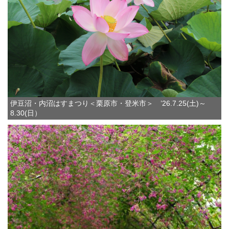
伊豆沼・内沼はすまつり＜栗原市・登米市＞ ’26.7.25(土)～
8.30(日）