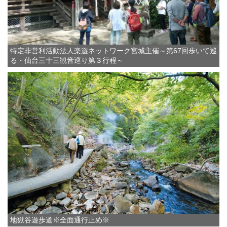
特定非営利活動法人楽遊ネットワーク宮城主催～第67回歩いて巡
る・仙台三十三観音巡り第３行程～
地獄谷遊歩道※全面通行止め※