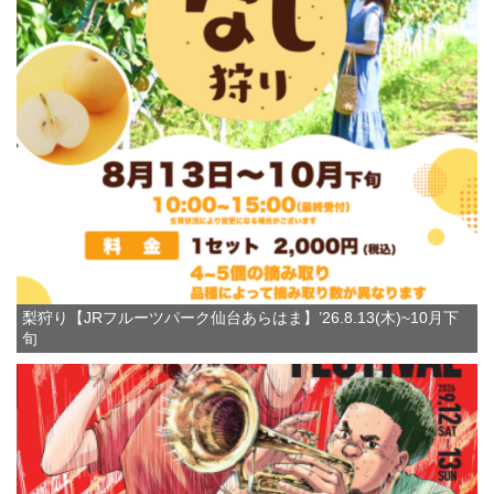
梨狩り【JRフルーツパーク仙台あらはま】’26.8.13(木)~10月下
旬