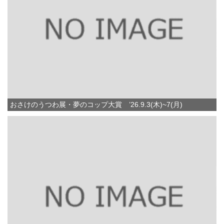
おさけのうつわ展・夢のコップ大賞 ’26.9.3(木)~7(月)