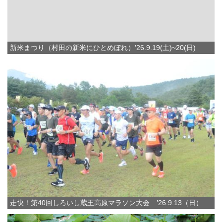
新米まつり（村田の新米にひとめぼれ）’26.9.19(土)~20(日)
走快！第40回しろいし蔵王高原マラソン大会 ’26.9.13（日）