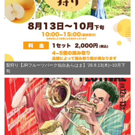
梨狩り【JRフルーツパーク仙台あらはま】’26.8.13(木)~10月下
旬