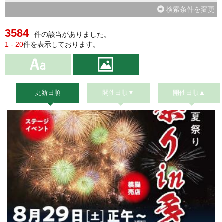
検索条件を変更
3584
件の該当がありました。
1 - 20
件を表示しております。
更新日順
開催日順▼
開催日順▲