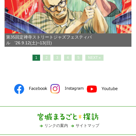
第35回定禅寺ストリートジャズフェスティバ
ル '26.9.12(土)~13(日)
1
2
3
4
5
NEXT »
リンクの案内
サイトマップ