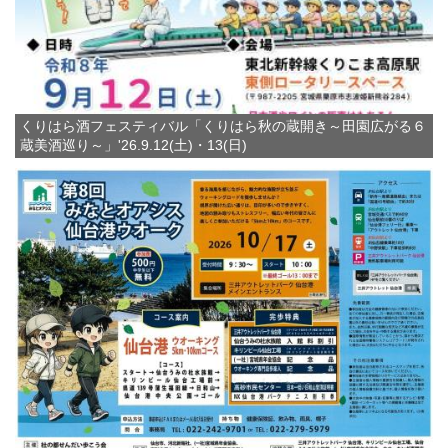
くりはら酒フェスティバル「くりはら秋の蔵開き～田園広がる６
蔵美酒巡り～」'26.9.12(土)・13(日)