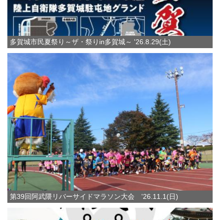
多賀城市民夏祭り～ザ・祭りin多賀城～ '26.8.29(土)
第39回阿武隈リバーサイドマラソン大会 '26.11.1(日)