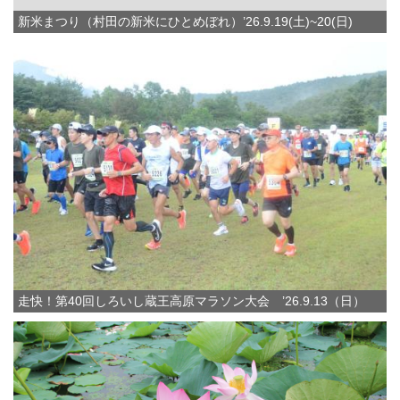
新米まつり（村田の新米にひとめぼれ）’26.9.19(土)~20(日)
走快！第40回しろいし蔵王高原マラソン大会 ’26.9.13（日）