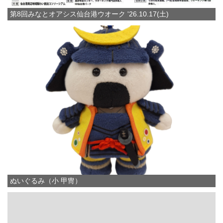
第8回みなとオアシス仙台港ウオーク '26.10.17(土)
ぬいぐるみ（小 甲冑）