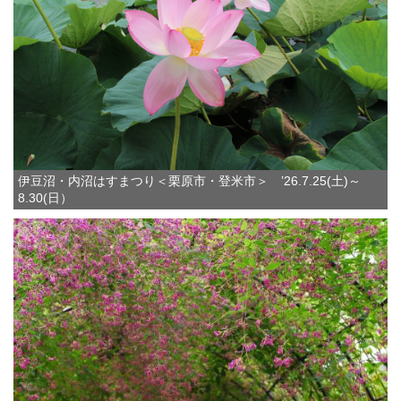
伊豆沼・内沼はすまつり＜栗原市・登米市＞ ’26.7.25(土)～
8.30(日）