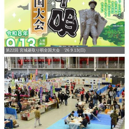
第22回 宮城菱取り唄全国大会 '26.9.13(日)