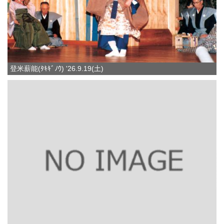
登米薪能(ﾀｷｷﾞﾉｳ) '26.9.19(土)