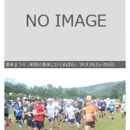
新米まつり（村田の新米にひとめぼれ）’26.9.19(土)~20(日)