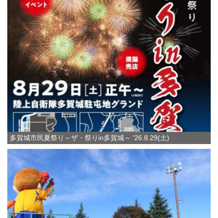
多賀城市民夏祭り～ザ・祭りin多賀城～ '26.8.29(土)