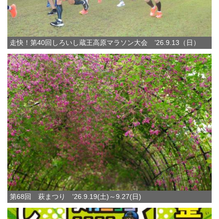
走快！第40回しろいし蔵王高原マラソン大会 ’26.9.13（日）
第68回 萩まつり '26.9.19(土)～9.27(日)