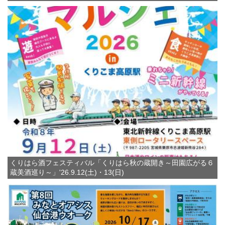
くりはら酒フェスティバル「くりはら秋の蔵開き～田園広がる６
蔵美酒巡り～」'26.9.12(土)・13(日)