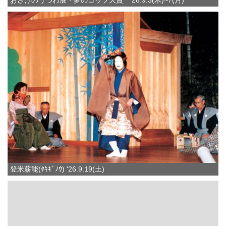
おさけのうつわ展・夢のコップ大賞 ’26.9.3(木)~7(月)
登米薪能(ﾀｷｷﾞﾉｳ) '26.9.19(土)