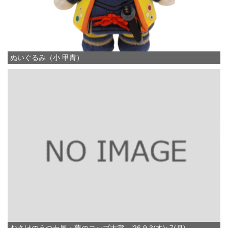
ぬいぐるみ（小 甲冑）