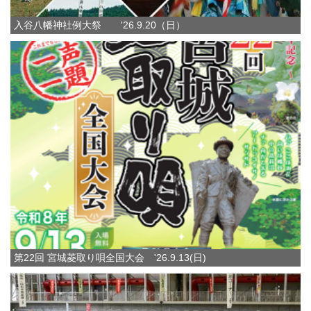
入谷八幡神社例大祭 '26.9.20（日）
第22回 宮城菱取り唄全国大会 '26.9.13(日)