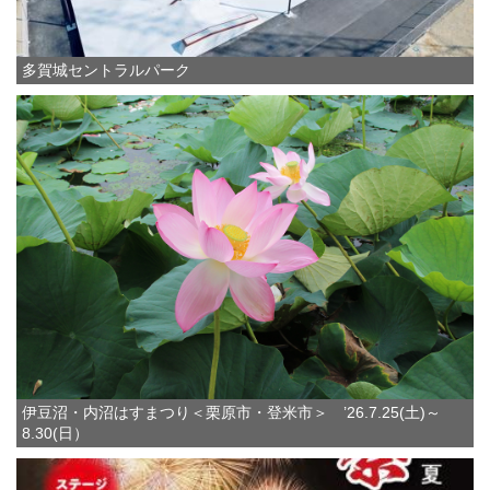
多賀城セントラルパーク
伊豆沼・内沼はすまつり＜栗原市・登米市＞ ’26.7.25(土)～
8.30(日）