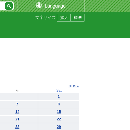
Language
文字サイズ
NEXT»
Fri
Sat
1
7
8
14
15
21
22
28
29