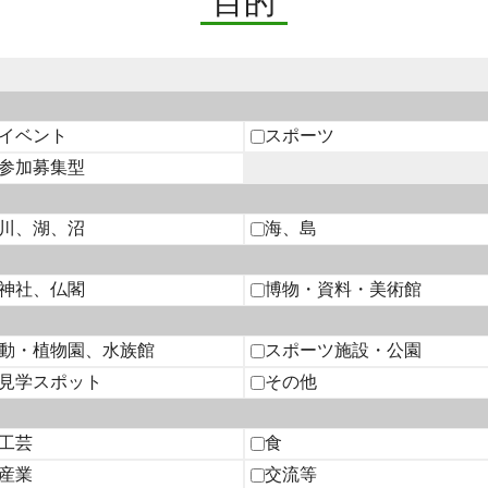
目的
イベント
スポーツ
参加募集型
川、湖、沼
海、島
神社、仏閣
博物・資料・美術館
動・植物園、水族館
スポーツ施設・公園
見学スポット
その他
工芸
食
産業
交流等