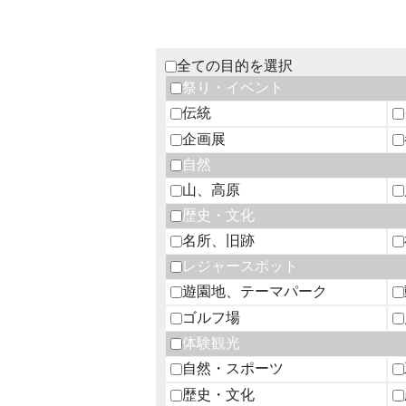
全ての目的を選択
祭り・イベント
伝統
企画展
自然
山、高原
歴史・文化
名所、旧跡
レジャースポット
遊園地、テーマパーク
ゴルフ場
体験観光
自然・スポーツ
歴史・文化