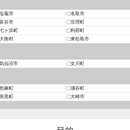
塩竈市
名取市
富谷市
亘理町
七ヶ浜町
利府町
大衡村
東松島市
気仙沼市
女川町
色麻町
涌谷町
美里町
大崎市