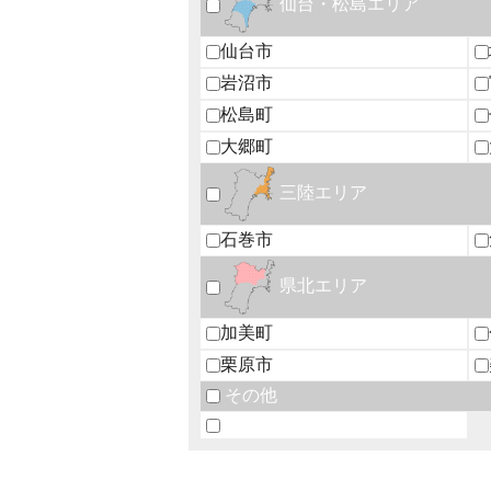
仙台・松島エリア
仙台市
岩沼市
松島町
大郷町
三陸エリア
石巻市
県北エリア
加美町
栗原市
その他