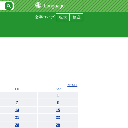
Language
文字サイズ
NEXT»
Fri
Sat
1
7
8
14
15
21
22
28
29