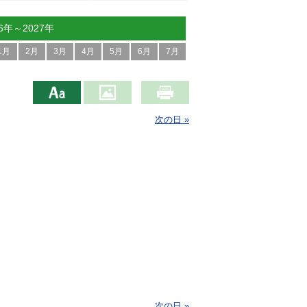
26年～2027年
1月
2月
3月
4月
5月
6月
7月
次の日 »
次の日 »