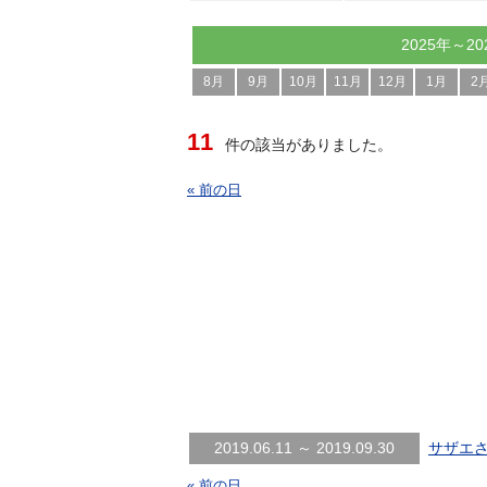
2025年～20
8月
9月
10月
11月
12月
1月
2
11
件の該当がありました。
« 前の日
2019.06.11 ～ 2019.09.30
サザエさ
« 前の日