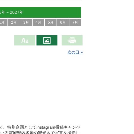
26年～2027年
1月
2月
3月
4月
5月
6月
7月
次の日 »
特別企画としてinstagram投稿キャンペ
ている宮城県内各地の観光地で写真を撮影し