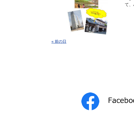
て、
« 前の日