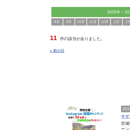
2025年～20
8月
9月
10月
11月
12月
1月
2
11
件の該当がありました。
« 前の日
201
サザ
宮城
ーン