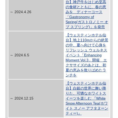
台】神戸牛をはじめ至高
の食材とともに、春の恵
～ 2024.4.26
みを ディナーコース
「Gastronomy of
Spring(ガストロノミー オ
ブ スプリング)」を発売
【ウェスティンホテル仙
台】地上110mからの絶景
の中、夏へ向けて心身を
リフレッシュ ウェルネス
～ 2024.6.5
イベント「Enhancing
Moment Vol.3」開催 エ
クササイズのあとは、初
夏の恵みを散りばめたラ
ンチを
【ウェスティンホテル仙
台】白銀の世界に舞い降
りた、可憐なホワイトス
～ 2024.12.15
イーツを楽しむ 『White
Snow Afternoon Tea(ホワ
イト スノー アフタヌーン
ティー)』