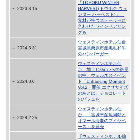
「TOHOKU WINTER
～ 2023.3.15
HARVEST(トウホク ウィ
ンター ハーベスト)」
食材が持つストーリーに
合わせたワインペアリン
グも
ウェスティンホテル仙台
～ 2024.3.31
宮城県栗原市産黒毛和牛
のハンバーガー
ウェスティンホテル仙
台 地上110mからの絶景
の中、ウェルネスイベン
～ 2024.3.6
ト「Enhancing Moment
Vol.2」開催 エクササイズ
のあとは、チョコレート
のパフェを
ウェスティンホテル仙
台 「宮城県産魚貝類と
～ 2024.2.25
オマール海老のブイヤベ
ース」を発売
【ウェスティンホテル仙