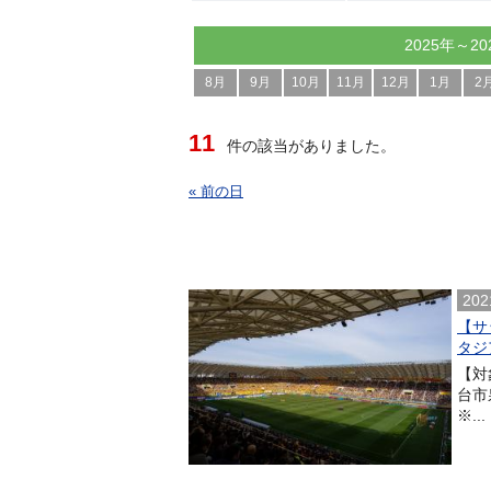
2025年～20
8月
9月
10月
11月
12月
1月
2
11
件の該当がありました。
« 前の日
202
【サ
タジ
【対
台市
※...