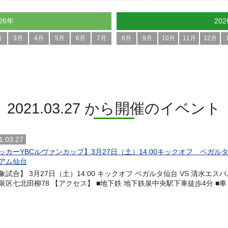
26年
20
月
3月
4月
5月
6月
7月
8月
9月
10月
11月
12月
2021.03.27 から開催のイベント
1.03.27
ッカーYBCルヴァンカップ】3月27日（土）14:00キックオフ ベガル
アム仙台
象試合】 3月27日（土）14:00 キックオフ ベガルタ仙台 VS 清水エ
泉区七北田柳78 【アクセス】 ■地下鉄 地下鉄泉中央駅下車徒歩4分 ■車 