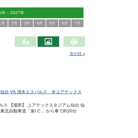
26年～2027年
1月
2月
3月
4月
5月
6月
7月
次の日 »
タ仙台 VS 清水エスパルス ＠ユアテックス
スパルス 【場所】 ユアテックスタジアム仙台 仙
東北自動車道「泉I.C.」から車で約20分