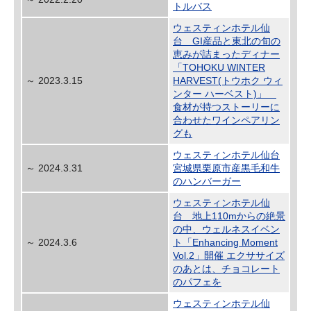
トルバス
ウェスティンホテル仙
台 GI産品と東北の旬の
恵みが詰まったディナー
「TOHOKU WINTER
～ 2023.3.15
HARVEST(トウホク ウィ
ンター ハーベスト)」
食材が持つストーリーに
合わせたワインペアリン
グも
ウェスティンホテル仙台
～ 2024.3.31
宮城県栗原市産黒毛和牛
のハンバーガー
ウェスティンホテル仙
台 地上110mからの絶景
の中、ウェルネスイベン
～ 2024.3.6
ト「Enhancing Moment
Vol.2」開催 エクササイズ
のあとは、チョコレート
のパフェを
ウェスティンホテル仙