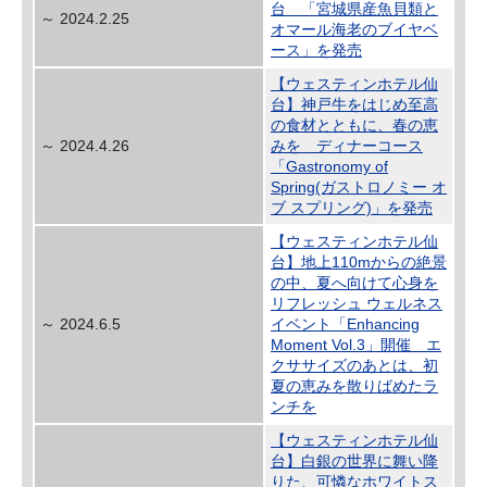
台 「宮城県産魚貝類と
～ 2024.2.25
オマール海老のブイヤベ
ース」を発売
【ウェスティンホテル仙
台】神戸牛をはじめ至高
の食材とともに、春の恵
～ 2024.4.26
みを ディナーコース
「Gastronomy of
Spring(ガストロノミー オ
ブ スプリング)」を発売
【ウェスティンホテル仙
台】地上110mからの絶景
の中、夏へ向けて心身を
リフレッシュ ウェルネス
～ 2024.6.5
イベント「Enhancing
Moment Vol.3」開催 エ
クササイズのあとは、初
夏の恵みを散りばめたラ
ンチを
【ウェスティンホテル仙
台】白銀の世界に舞い降
りた、可憐なホワイトス