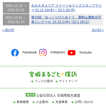
おおさきエリア スイーツ＆クイズスタンプラリ
2021.11.10 ～
2022.01.31
ー’21.11.10(水)～'22.1.31(月)
第10回「ゆっくりひとめぐり」栗駒山麓観光写
2021.12.01 ～
2022.01.15
真コンクール '21.12.1(水)~'22.1.15(土)
« 前の日
次の日 »
リンクの案内
サイトマップ
公益社団法人 宮城県観光連盟
業務概要
入会案内
支援事業
お問い合わせ