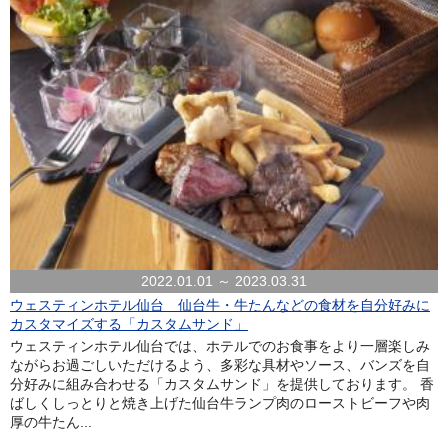
2022.01.01 ～ 2023.03.31
ウェスティンホテル仙台 仙台牛・牛たんなどの食材を自分好みに
カスタマイズする「カスタムサンド」
ウェスティンホテル仙台では、ホテルでのお食事をより一層楽しみ
ながらお過ごしいただけるよう、多彩な具材やソース、バンズを自
分好みに組み合わせる「カスタムサンド」を提供しております。 香
ばしくしっとりと焼き上げた仙台牛ランプ肉のローストビーフや肉
厚の牛たん...