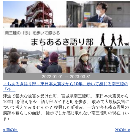
2022.01.01 ～ 2023.03.31
まちあるき語り部～東日本大震災から10年。歩いて感じる南三陸の
「今」
津波で甚大な被害を受けた町、宮城県南三陸町。 東日本大震災から
10年目を迎える今、語り部ガイドと町を歩き、 改めて大規模災害に
ついて考えてみませんか？ 復興した町並み、一方で今も残る震災の
痕跡や暮らしの面影。 徒歩でしか感じ取れない南三陸町の現在（い
ま）...
« 前の日
次の日 »