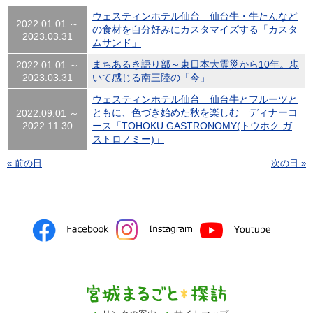
ウェスティンホテル仙台 仙台牛・牛たんなど
2022.01.01 ～
の食材を自分好みにカスタマイズする「カスタ
2023.03.31
ムサンド」
まちあるき語り部～東日本大震災から10年。歩
2022.01.01 ～
2023.03.31
いて感じる南三陸の「今」
ウェスティンホテル仙台 仙台牛とフルーツと
ともに、色づき始めた秋を楽しむ ディナーコ
2022.09.01 ～
2022.11.30
ース「TOHOKU GASTRONOMY(トウホク ガ
ストロノミー)」
« 前の日
次の日 »