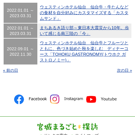
ウェスティンホテル仙台 仙台牛・牛たんなど
2022.01.01 ～
の食材を自分好みにカスタマイズする「カスタ
2023.03.31
ムサンド」
まちあるき語り部～東日本大震災から10年。歩
2022.01.01 ～
2023.03.31
いて感じる南三陸の「今」
ウェスティンホテル仙台 仙台牛とフルーツと
ともに、色づき始めた秋を楽しむ ディナーコ
2022.09.01 ～
2022.11.30
ース「TOHOKU GASTRONOMY(トウホク ガ
ストロノミー)」
« 前の日
次の日 »