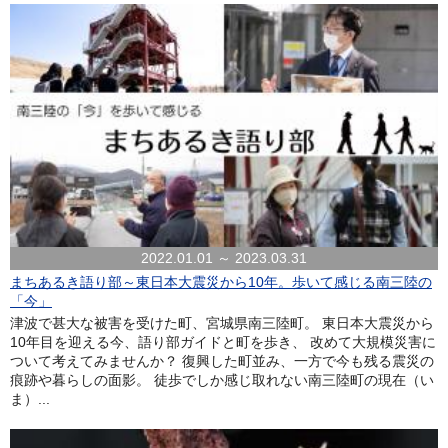
2022.01.01 ～ 2023.03.31
まちあるき語り部～東日本大震災から10年。歩いて感じる南三陸の
「今」
津波で甚大な被害を受けた町、宮城県南三陸町。 東日本大震災から
10年目を迎える今、語り部ガイドと町を歩き、 改めて大規模災害に
ついて考えてみませんか？ 復興した町並み、一方で今も残る震災の
痕跡や暮らしの面影。 徒歩でしか感じ取れない南三陸町の現在（い
ま）...