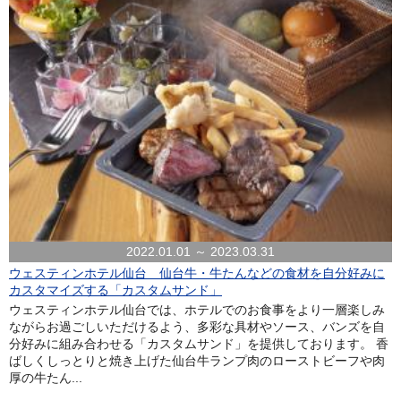
2022.01.01 ～ 2023.03.31
ウェスティンホテル仙台 仙台牛・牛たんなどの食材を自分好みに
カスタマイズする「カスタムサンド」
ウェスティンホテル仙台では、ホテルでのお食事をより一層楽しみ
ながらお過ごしいただけるよう、多彩な具材やソース、バンズを自
分好みに組み合わせる「カスタムサンド」を提供しております。 香
ばしくしっとりと焼き上げた仙台牛ランプ肉のローストビーフや肉
厚の牛たん...