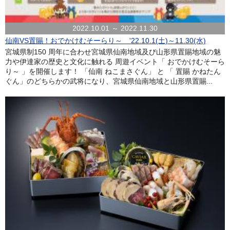
2022.10.01 ～ 2022.11.30
仙南VS置賜！おでかけむそーらり～ '22.10.1(土)～11.30(水)
宮城県制150 周年に合わせ宮城県仙南地域及び山形県置賜地域の魅
力や伊達家の歴史と文化に触れる 周遊イベント「 おでかけむそーら
り～ 」を開催します！ 「仙南 ねこまさぐん」 と 「 置賜 かねたん
ぐん」のどちらかの武将になり、宮城県仙南地域と山形県置賜...