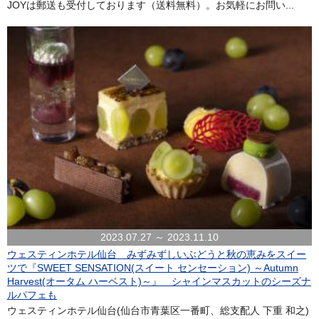
JOYは郵送も受付しております（送料無料）。お気軽にお問い...
2023.07.27 ～ 2023.11.10
ウェスティンホテル仙台 みずみずしいぶどうと秋の恵みをスイー
ツで『SWEET SENSATION(スイート センセーション) ～Autumn
Harvest(オータム ハーベスト)～』 シャインマスカットのシーズナ
ルパフェも
ウェスティンホテル仙台(仙台市青葉区一番町、総支配人 下重 和之)