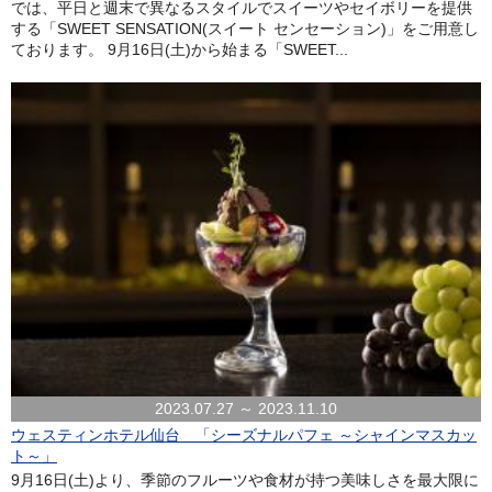
では、平日と週末で異なるスタイルでスイーツやセイボリーを提供
する「SWEET SENSATION(スイート センセーション)」をご用意し
ております。 9月16日(土)から始まる「SWEET...
2023.07.27 ～ 2023.11.10
ウェスティンホテル仙台 「シーズナルパフェ ～シャインマスカッ
ト～」
9月16日(土)より、季節のフルーツや食材が持つ美味しさを最大限に