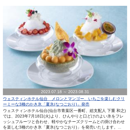
2023.07.18 ～ 2023.08.31
ウェスティンホテル仙台 メロンとマンゴー、いちごを楽しむクリ
ーミーな3種のかき氷「夏氷(なつごおり)」発売
ウェスティンホテル仙台(仙台市青葉区一番町、総支配人 下重 和之)
では、2023年7月18日(火)より、ひんやりと口どけのよい氷をフレ
ッシュフルーツと合わせ、軽やかなチーズクリームとの掛け合わせ
を楽しむ3種のかき氷「夏氷(なつごおり)」を発売いたします。...