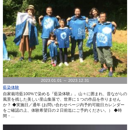
2023.01.01 ～ 2023.12.31
藍染体験
自家栽培藍100%で染める『藍染体験』。山々に囲まれ、昔ながらの
風景を残した美しい里山集落で、世界に１つの作品を作りません
か？ ◆実施日／通年 (お問い合わせページ内予約可能日カレンダー
をご確認の上、体験希望日の２日前迄にご予約ください。） ◆時
間・...