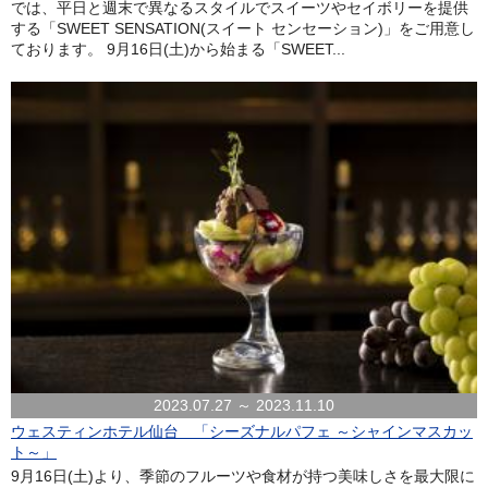
では、平日と週末で異なるスタイルでスイーツやセイボリーを提供
する「SWEET SENSATION(スイート センセーション)」をご用意し
ております。 9月16日(土)から始まる「SWEET...
2023.07.27 ～ 2023.11.10
ウェスティンホテル仙台 「シーズナルパフェ ～シャインマスカッ
ト～」
9月16日(土)より、季節のフルーツや食材が持つ美味しさを最大限に