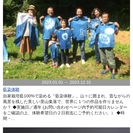
2023.01.01 ～ 2023.12.31
藍染体験
自家栽培藍100%で染める『藍染体験』。山々に囲まれ、昔ながらの
風景を残した美しい里山集落で、世界に１つの作品を作りません
か？ ◆実施日／通年 (お問い合わせページ内予約可能日カレンダー
をご確認の上、体験希望日の２日前迄にご予約ください。） ◆時
間・...