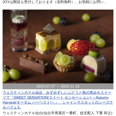
JOYは郵送も受付しております（送料無料）。お気軽にお問い...
2023.07.27 ～ 2023.11.10
ウェスティンホテル仙台 みずみずしいぶどうと秋の恵みをスイー
ツで『SWEET SENSATION(スイート センセーション) ～Autumn
Harvest(オータム ハーベスト)～』 シャインマスカットのシーズナ
ルパフェも
ウェスティンホテル仙台(仙台市青葉区一番町、総支配人 下重 和之)