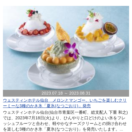
2023.07.18 ～ 2023.08.31
ウェスティンホテル仙台 メロンとマンゴー、いちごを楽しむクリ
ーミーな3種のかき氷「夏氷(なつごおり)」発売
ウェスティンホテル仙台(仙台市青葉区一番町、総支配人 下重 和之)
では、2023年7月18日(火)より、ひんやりと口どけのよい氷をフレ
ッシュフルーツと合わせ、軽やかなチーズクリームとの掛け合わせ
を楽しむ3種のかき氷「夏氷(なつごおり)」を発売いたします。...