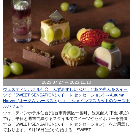
2023.07.27 ～ 2023.11.10
ウェスティンホテル仙台 みずみずしいぶどうと秋の恵みをスイー
ツで『SWEET SENSATION(スイート センセーション) ～Autumn
Harvest(オータム ハーベスト)～』 シャインマスカットのシーズナ
ルパフェも
ウェスティンホテル仙台(仙台市青葉区一番町、総支配人 下重 和之)
では、平日と週末で異なるスタイルでスイーツやセイボリーを提供
する「SWEET SENSATION(スイート センセーション)」をご用意し
ております。 9月16日(土)から始まる「SWEET...