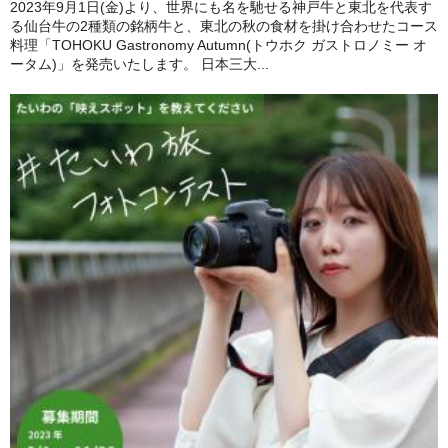
2023年9月1日(金)より、世界にも名を馳せる神戸牛と東北を代表す
る仙台牛の2種類の銘柄牛と、東北の秋の食材を掛け合わせたコース
料理「TOHOKU Gastronomy Autumn(トウホク ガストロノミー オ
ータム)」を発売いたします。 日本三大...