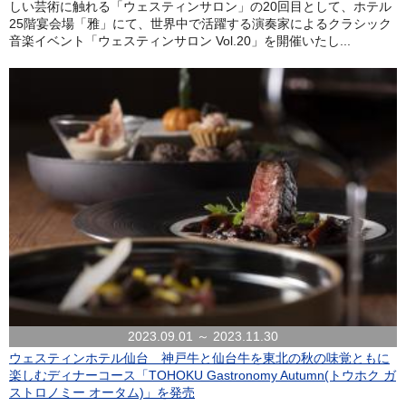
しい芸術に触れる「ウェスティンサロン」の20回目として、ホテル
25階宴会場「雅」にて、世界中で活躍する演奏家によるクラシック
音楽イベント「ウェスティンサロン Vol.20」を開催いたし...
2023.09.01 ～ 2023.11.30
ウェスティンホテル仙台 神戸牛と仙台牛を東北の秋の味覚ともに
楽しむディナーコース「TOHOKU Gastronomy Autumn(トウホク ガ
ストロノミー オータム)」を発売