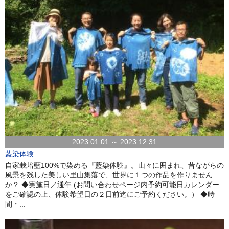
2023.01.01 ～ 2023.12.31
藍染体験
自家栽培藍100%で染める『藍染体験』。山々に囲まれ、昔ながらの
風景を残した美しい里山集落で、世界に１つの作品を作りません
か？ ◆実施日／通年 (お問い合わせページ内予約可能日カレンダー
をご確認の上、体験希望日の２日前迄にご予約ください。） ◆時
間・...