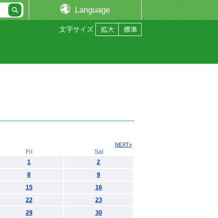
Language
文字サイズ
NEXT»
Fri
Sat
1
2
8
9
15
16
22
23
29
30