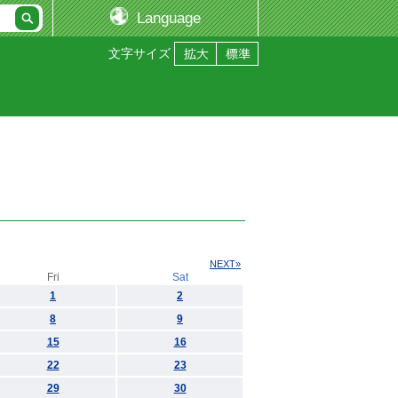
Language
文字サイズ
NEXT»
Fri
Sat
1
2
8
9
15
16
22
23
29
30