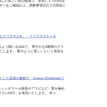
残した美しい里山集落で、世界に１つの作品
ンダーをご確認の上、体験希望日の２日前迄に
なクリスマスを。「クリスマスケーキ
なるよう願いを込めて、華やかな3種類のクリ
たします。 夢のように美しいという意味を
の食材で「Joyous Christmas(ジ
にフレッシュオマール海老やアワビなど、贅を極め
ス) 2023」を発売いたします。 本コ...