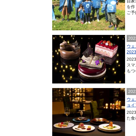
自家
を作
ご予
202
ウェ
20
20
スマ
もつ
202
ウェ
ョイ
20
た食