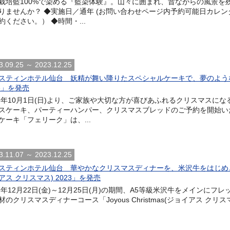
栽培藍100%で染める『藍染体験』。山々に囲まれ、昔ながらの風景を
りませんか？ ◆実施日／通年 (お問い合わせページ内予約可能日カレ
約ください。） ◆時間・...
3.09.25 ～ 2023.12.25
スティンホテル仙台 妖精が舞い降りたスペシャルケーキで、夢のよう
23」を発売
23年10月1日(日)より、ご家族や大切な方が喜びあふれるクリスマスに
スケーキ、パーティーハンパー、クリスマスブレッドのご予約を開始い
ケーキ「フェリーク」は、...
3.11.07 ～ 2023.12.25
スティンホテル仙台 華やかなクリスマスディナーを、米沢牛をはじめとした至高
アス クリスマス) 2023」を発売
23年12月22日(金)～12月25日(月)の期間、A5等級米沢牛をメイン
材のクリスマスディナーコース「Joyous Christmas(ジョイアス クリスマ