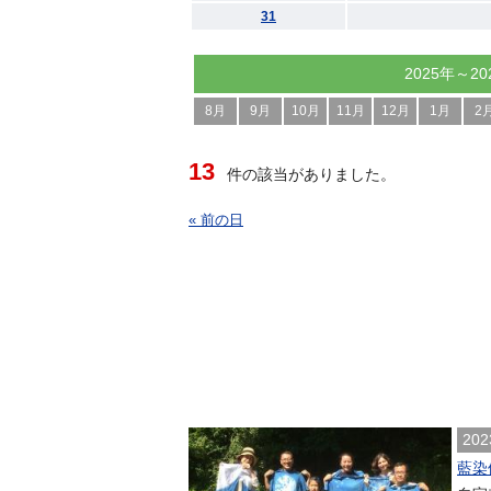
31
2025年～20
8月
9月
10月
11月
12月
1月
2
13
件の該当がありました。
« 前の日
202
藍染