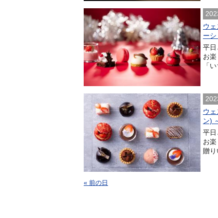
202
ウェ
ーショ
平日
お楽
「い
202
ウェ
ン)
平日
お楽
贈り
« 前の日