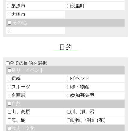
栗原市
美里町
大崎市
その他
目的
全ての目的を選択
祭り・イベント
伝統
イベント
スポーツ
味・物産
企画展
参加募集型
自然
山、高原
川、湖、沼
海、島
動物、植物（花）
歴史・文化