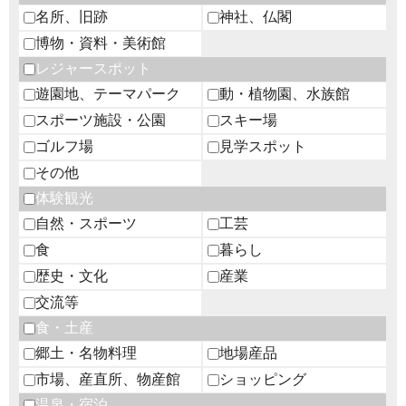
名所、旧跡
神社、仏閣
博物・資料・美術館
レジャースポット
遊園地、テーマパーク
動・植物園、水族館
スポーツ施設・公園
スキー場
ゴルフ場
見学スポット
その他
体験観光
自然・スポーツ
工芸
食
暮らし
歴史・文化
産業
交流等
食・土産
郷土・名物料理
地場産品
市場、産直所、物産館
ショッピング
温泉・宿泊