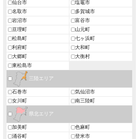
仙台市
塩竈市
名取市
多賀城市
岩沼市
富谷市
亘理町
山元町
松島町
七ヶ浜町
利府町
大和町
大郷町
大衡村
東松島市
三陸エリア
石巻市
気仙沼市
女川町
南三陸町
県北エリア
加美町
色麻町
涌谷町
登米市