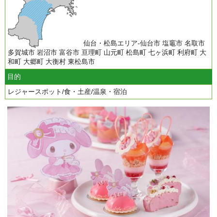
仙台・松島エリア-仙台市 塩竈市 名取市
多賀城市 岩沼市 富谷市 亘理町 山元町 松島町 七ヶ浜町 利府町 大
和町 大郷町 大衡村 東松島市
目的
レジャースポット/食・土産/温泉・宿泊