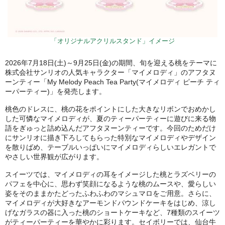
「オリジナルアクリルスタンド」イメージ
2026年7月18日(土)～9月25日(金)の期間、旬を迎える桃をテーマに
株式会社サンリオの人気キャラクター「マイメロディ」のアフタヌ
ーンティー「My Melody Peach Tea Party(マイメロディ ピーチ ティ
ーパーティー)」を発売します。
桃色のドレスに、桃の花をポイントにした大きなリボンでおめかし
した可憐なマイメロディが、夏のティーパーティーに遊びに来る物
語をぎゅっと詰め込んだアフタヌーンティーです。今回のためだけ
にサンリオに描き下ろしてもらった特別なマイメロディやデザイン
を散りばめ、テーブルいっぱいにマイメロディらしいエレガントで
やさしい世界観が広がります。
スイーツでは、マイメロディの耳をイメージした桃とラズベリーの
パフェを中心に、思わず笑顔になるような桃のムースや、愛らしい
姿をそのままかたどったふわふわのマシュマロをご用意。さらに、
マイメロディが大好きなアーモンドパウンドケーキをはじめ、涼し
げなガラスの器に入った桃のショートケーキなど、7種類のスイーツ
がティーパーティーを華やかに彩ります。セイボリーでは、仙台牛