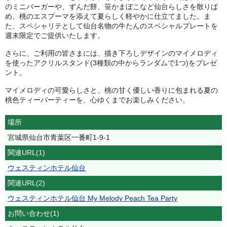
のミニバーガーや、ずんだ餅、笹かまぼこなど仙台らしさを散りば
め、桃のエスプーマを添えて夏らしく軽やかに仕立てました。ま
た、スペシャリテとして仙台名物の牛たんのスペシャルプレートを
週末限定でご提供いたします。
さらに、ご利用の皆さまには、描き下ろしデザインのマイメロディ
を使ったアクリルスタンド(3種類の中からランダムで1つ)をプレゼ
ント。
マイメロディの可愛らしさと、桃の甘く優しい香りに包まれる夏の
桃色ティーパーティーを、心ゆくまでお楽しみください。
場所
宮城県仙台市青葉区一番町1-9-1
関連URL(1)
ウェスティンホテル仙台
関連URL(2)
ウェスティンホテル仙台 My Melody Peach Tea Party
お問い合わせ(1)