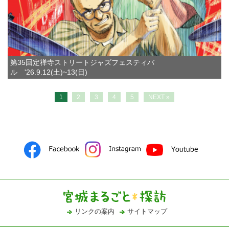
第35回定禅寺ストリートジャズフェスティバ
ル '26.9.12(土)~13(日)
1
2
3
4
5
NEXT »
リンクの案内
サイトマップ