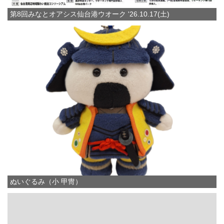
第8回みなとオアシス仙台港ウオーク '26.10.17(土)
ぬいぐるみ（小 甲冑）