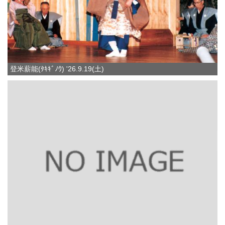
登米薪能(ﾀｷｷﾞﾉｳ) '26.9.19(土)