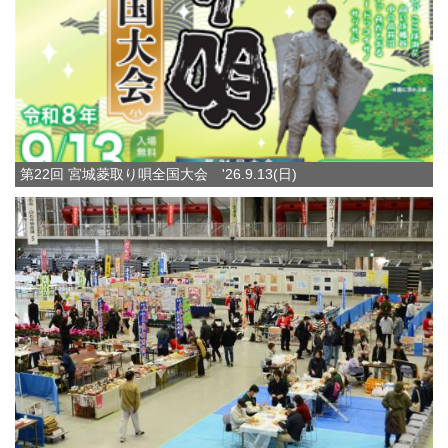
第22回 宮城菱取り唄全国大会 '26.9.13(日)