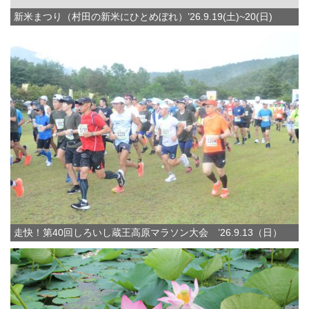
新米まつり（村田の新米にひとめぼれ）’26.9.19(土)~20(日)
走快！第40回しろいし蔵王高原マラソン大会 ’26.9.13（日）