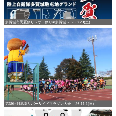
多賀城市民夏祭り～ザ・祭りin多賀城～ '26.8.29(土)
第39回阿武隈リバーサイドマラソン大会 '26.11.1(日)