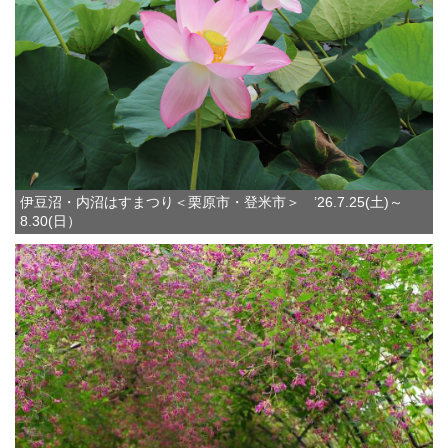
伊豆沼・内沼はすまつり＜栗原市・登米市＞ ’26.7.25(土)～
8.30(日）