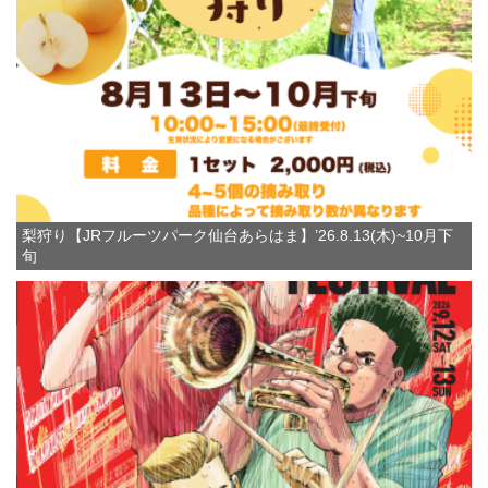
梨狩り【JRフルーツパーク仙台あらはま】’26.8.13(木)~10月下
旬