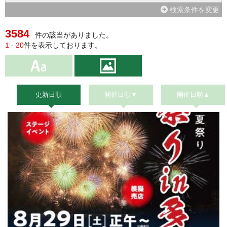
検索条件を変更
3584
件の該当がありました。
1 - 20
件を表示しております。
更新日順
開催日順▼
開催日順▲