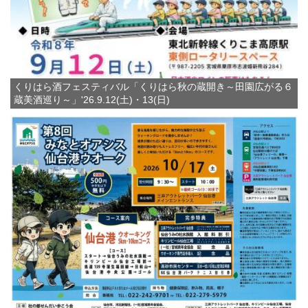
くりはら酒フェスティバル「くりはら秋の蔵開き～田園広がる６
蔵美酒巡り～」'26.9.12(土)・13(日)