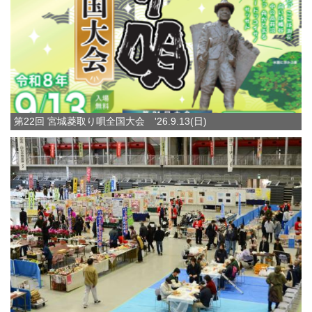
第22回 宮城菱取り唄全国大会 '26.9.13(日)