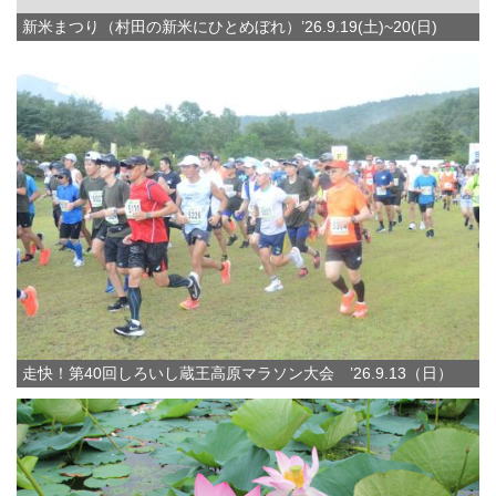
新米まつり（村田の新米にひとめぼれ）’26.9.19(土)~20(日)
走快！第40回しろいし蔵王高原マラソン大会 ’26.9.13（日）