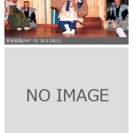
登米薪能(ﾀｷｷﾞﾉｳ) '26.9.19(土)