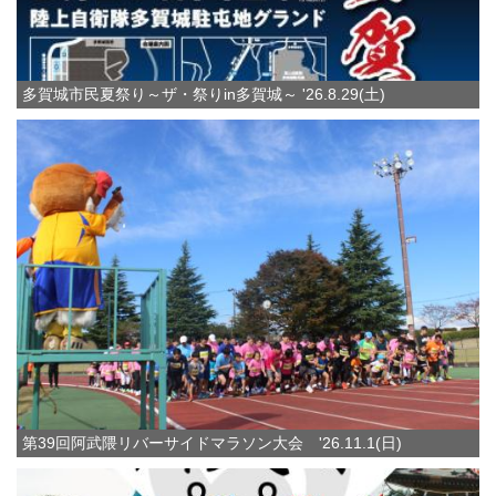
多賀城市民夏祭り～ザ・祭りin多賀城～ '26.8.29(土)
第39回阿武隈リバーサイドマラソン大会 '26.11.1(日)