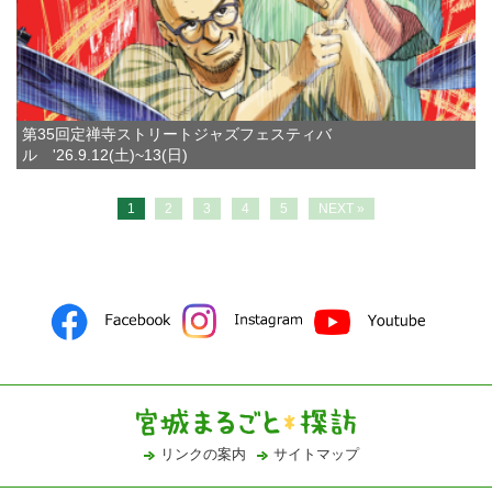
第35回定禅寺ストリートジャズフェスティバ
ル '26.9.12(土)~13(日)
1
2
3
4
5
NEXT »
リンクの案内
サイトマップ