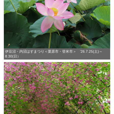
伊豆沼・内沼はすまつり＜栗原市・登米市＞ ’26.7.25(土)～
8.30(日）