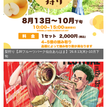
梨狩り【JRフルーツパーク仙台あらはま】’26.8.13(木)~10月下
旬