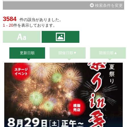
検索条件を変更
3584
件の該当がありました。
1 - 20
件を表示しております。
更新日順
開催日順▼
開催日順▲