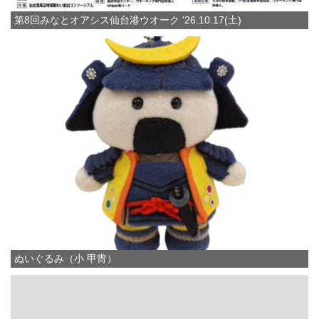
第8回みなとオアシス仙台港ウオーク '26.10.17(土)
ぬいぐるみ（小 甲冑）