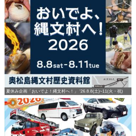
夏休み企画「おいでよ！縄文村へ！」 '26.8.8(土)~11(火・祝)