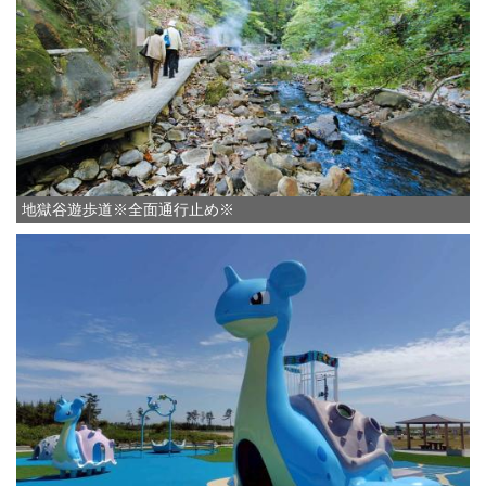
地獄谷遊歩道※全面通行止め※