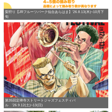
梨狩り【JRフルーツパーク仙台あらはま】’26.8.13(木)~10月下
旬
第35回定禅寺ストリートジャズフェスティバ
ル '26.9.12(土)~13(日)