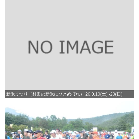
新米まつり（村田の新米にひとめぼれ）’26.9.19(土)~20(日)