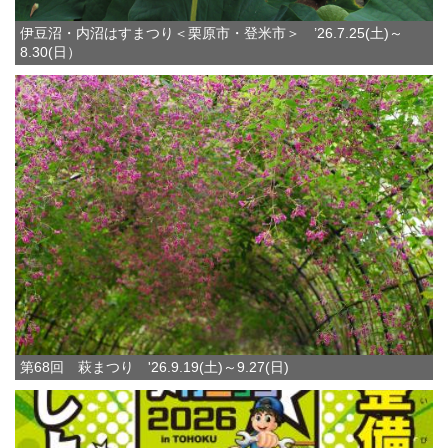
伊豆沼・内沼はすまつり＜栗原市・登米市＞ ’26.7.25(土)～
8.30(日）
第68回 萩まつり '26.9.19(土)～9.27(日)