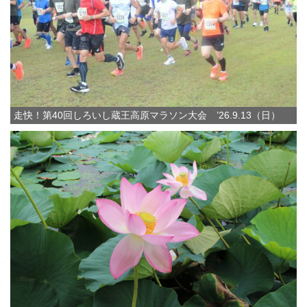
走快！第40回しろいし蔵王高原マラソン大会 ’26.9.13（日）