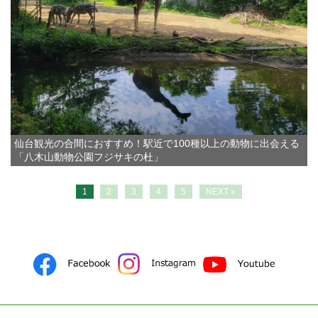
仙台観光の合間におすすめ！駅近で100種以上の動物に出会える
「八木山動物公園フジサキの杜」
1
2
3
4
5
NEXT »