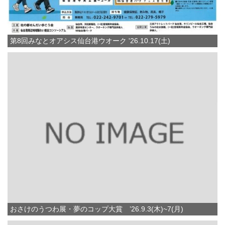
第8回みなとオアシス仙台港ウオーク '26.10.17(土)
おさけのうつわ展・夢のコップ大賞 ’26.9.3(木)~7(月)