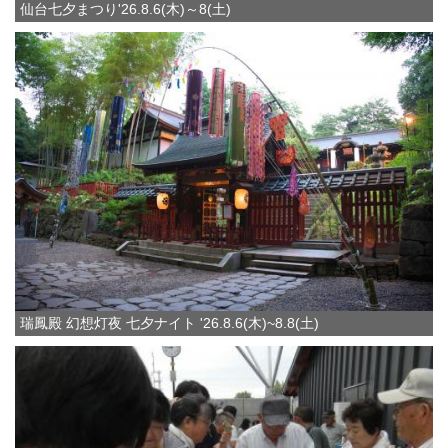
仙台七夕まつり'26.8.6(木)～8(土)
瑞鳳殿 幻想灯夜 七夕ナイト '26.8.6(木)~8.8(土)