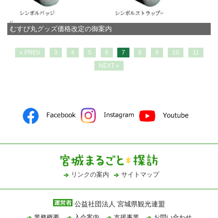
むすび丸グッズ価格改定の御案内
« PREV
3
4
5
6
7
8
9
10
11
NEXT »
リンクの案内
サイトマップ
公益社団法人 宮城県観光連盟
業務概要
入会案内
支援事業
お問い合わせ