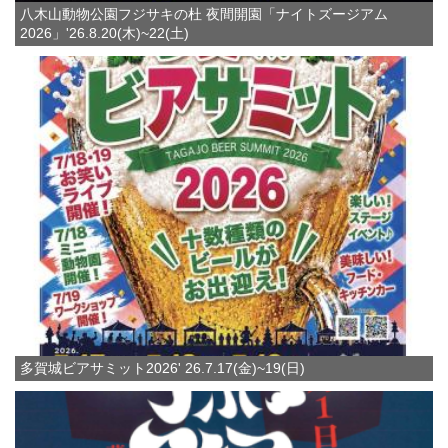
八木山動物公園フジサキの杜 夜間開園「ナイトズージアム
2026」'26.8.20(木)~22(土)
多賀城ビアサミット2026' 26.7.17(金)~19(日)