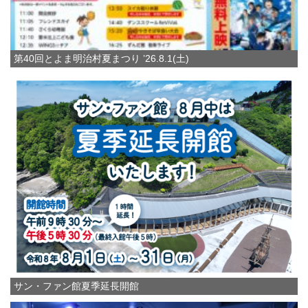
第40回とよま明治村夏まつり ’26.8.1(土)
サン・ファン館夏季延長開館