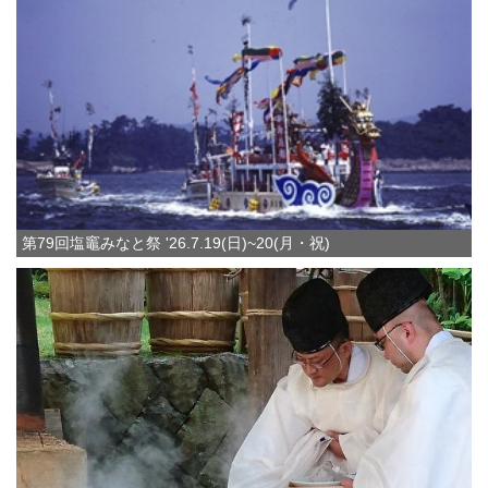
第79回塩竈みなと祭 '26.7.19(日)~20(月・祝)