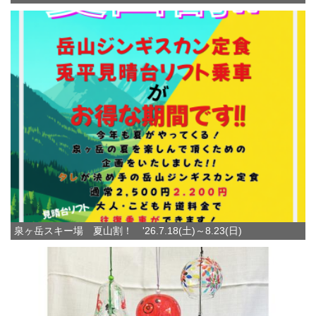
泉ヶ岳スキー場 夏山割！ '26.7.18(土)～8.23(日)