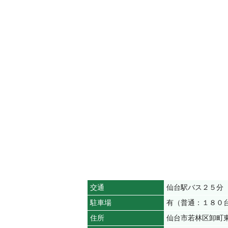
交通
仙台駅バス２５分
駐車場
有（普通：１８０
住所
仙台市若林区卸町東