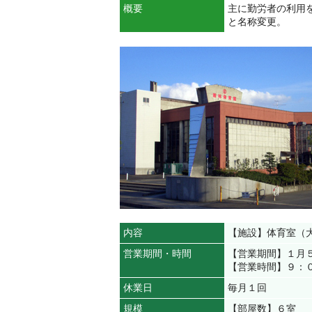
概要
主に勤労者の利用
と名称変更。
内容
【施設】体育室（
営業期間・時間
【営業期間】１月
【営業時間】９：
休業日
毎月１回
規模
【部屋数】６室