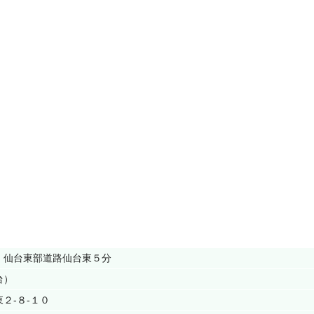
 仙台東部道路仙台東５分
台）
２‐８‐１０