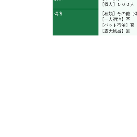
【収人】５００人
備考
【種類】その他（
【一人宿泊】否
【ペット宿泊】否
【露天風呂】無