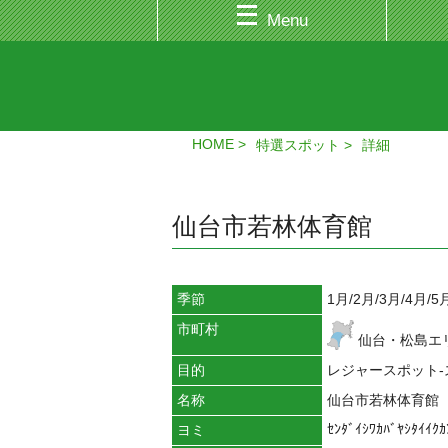
Menu
HOME
特選スポット
詳細
仙台市若林体育館
季節
1月/2月/3月/4月/5
市町村
仙台・松島エ
目的
レジャースポット
名称
仙台市若林体育館
ｾﾝﾀﾞｲｼﾜｶﾊﾞﾔｼﾀｲｲｸｶ
ヨミ